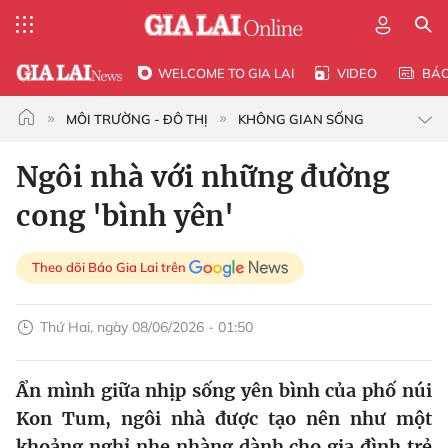
WELCOME TO GIA LAI
VIDEO
BÁ
MÔI TRƯỜNG - ĐÔ THỊ
KHÔNG GIAN SỐNG
Ngôi nhà với những đường
cong 'bình yên'
Theo dõi Báo Gia Lai trên
Thứ Hai, ngày 08/06/2026 - 01:50
Ẩn mình giữa nhịp sống yên bình của phố núi
Kon Tum, ngôi nhà được tạo nên như một
khoảng nghỉ nhẹ nhàng dành cho gia đình trẻ