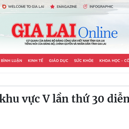
WELCOME TO GIA LAI
EMAGAZINE
INFOGRAPHIC
- BÌNH LUẬN
KINH TẾ
GIÁO DỤC
SỨC KHỎE
KHOA HỌC - C
khu vực V lần thứ 30 diễn