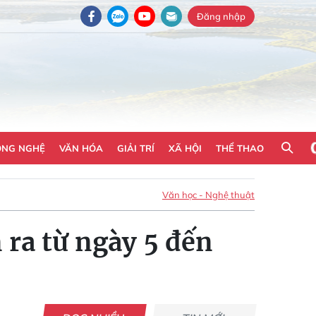
Đăng nhập
ÔNG NGHỆ
VĂN HÓA
GIẢI TRÍ
XÃ HỘI
THỂ THAO
Văn học - Nghệ thuật
 ra từ ngày 5 đến