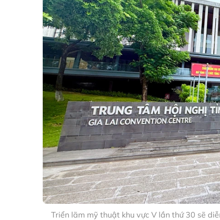
Triển lãm mỹ thuật khu vực V lần thứ 30 sẽ diễ