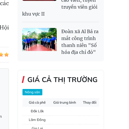
cáo viên, tuyên
 các
truyền viên giỏi
khu vực II
 Hội
Đoàn xã Al Bá ra
mắt công trình
thanh niên "Số
hóa địa chỉ đỏ"
GIÁ CẢ THỊ TRƯỜNG
Nông sản
Giá cà phê
Giá trung bình
Thay đổi
Đắk Lắk
m
Lâm Đồng
Gia Lai