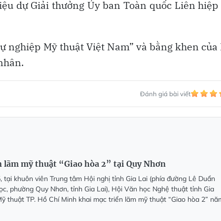
hiệu dự Giải thưởng Ủy ban Toàn quốc Liên hiệp
 sự nghiệp Mỹ thuật Việt Nam” và bằng khen của
 nhân.
Đánh giá bài viết
n lãm mỹ thuật “Giao hòa 2” tại Quy Nhơn
, tại khuôn viên Trung tâm Hội nghị tỉnh Gia Lai (phía đường Lê Duẩn
c, phường Quy Nhơn, tỉnh Gia Lai), Hội Văn học Nghệ thuật tỉnh Gia
Mỹ thuật TP. Hồ Chí Minh khai mạc triển lãm mỹ thuật “Giao hòa 2” nă