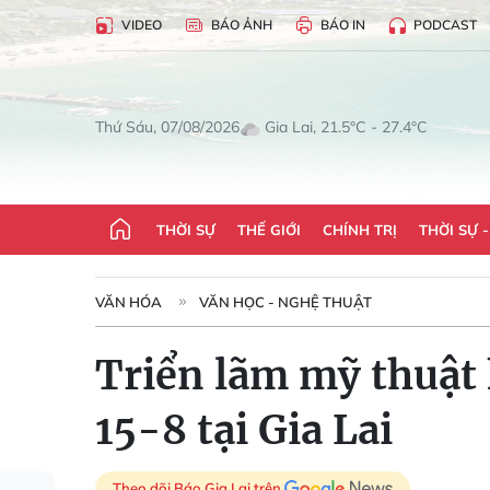
VIDEO
BÁO ẢNH
BÁO IN
PODCAST
Gia Lai, 21.5°C - 27.4°C
Thứ Sáu, 07/08/2026
THỜI SỰ
THẾ GIỚI
CHÍNH TRỊ
THỜI SỰ 
VĂN HÓA
VĂN HỌC - NGHỆ THUẬT
Triển lãm mỹ thuật 
15-8 tại Gia Lai
Theo dõi Báo Gia Lai trên