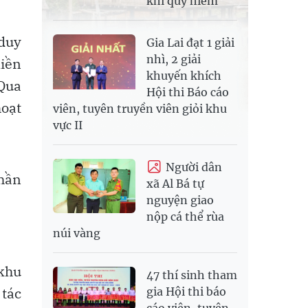
khỉ quý hiếm
 duy
Gia Lai đạt 1 giải
nhì, 2 giải
miền
khuyến khích
 Qua
Hội thi Báo cáo
hoạt
viên, tuyên truyền viên giỏi khu
vực II
Người dân
phần
xã Al Bá tự
nguyện giao
nộp cá thể rùa
núi vàng
 khu
47 thí sinh tham
 tác
gia Hội thi báo