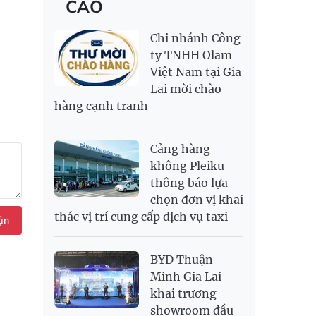
CÁO
RỒNG THĂNG
138,600,000
143,600,000
MYR
6,347.1
6,485.21
LONG 999.9
NOK
2,697.17
2,811.55
Chi nhánh Công
PNJ
138,500,000
142,200,000
RUB
304.3
336.84
ty TNHH Olam
Việt Nam tại Gia
SAR
6,945.42
7,244.36
Lai mời chào
SEK
2,702.79
2,817.41
hàng cạnh tranh
SGD
19,916.94
20,118.12
20,804.08
THB
698.84
776.49
809.42
Cảng hàng
USD
26,000
26,030
26,410
không Pleiku
thông báo lựa
chọn đơn vị khai
thác vị trí cung cấp dịch vụ taxi
ận
BYD Thuận
Minh Gia Lai
khai trương
showroom đầu