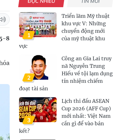
ĐỌC NHIỀU
TIN MỚI
Triển lãm Mỹ thuật
khu vực V: Những
chuyển động mới
1
15-8
của mỹ thuật khu
vực
Công an Gia Lai truy
 hóa
nã Nguyễn Trung
Hiếu về tội lạm dụng
2
tín nhiệm chiếm
đoạt tài sản
Lịch thi đấu ASEAN
Cup 2026 (AFF Cup)
mới nhất: Việt Nam
3
cần gì để vào bán
kết?