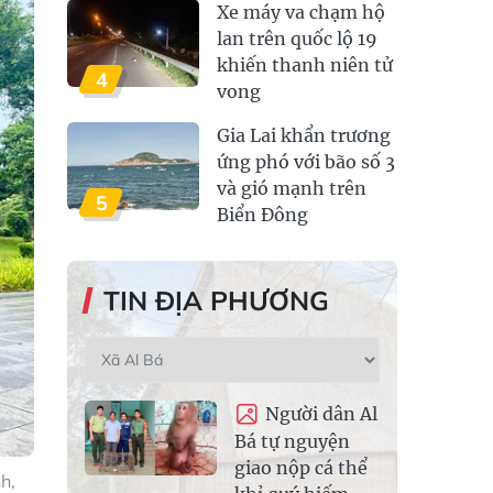
Xe máy va chạm hộ
lan trên quốc lộ 19
khiến thanh niên tử
4
vong
Gia Lai khẩn trương
ứng phó với bão số 3
và gió mạnh trên
5
Biển Đông
TIN ĐỊA PHƯƠNG
Người dân Al
Bá tự nguyện
giao nộp cá thể
h,