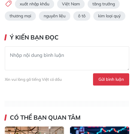
xuất nhập khẩu
Việt Nam
tăng trưởng
thương mại
nguyên liệu
ô tô
kim loại quý
Ý KIẾN BẠN ĐỌC
Gửi bình luận
Xin vui lòng gõ tiếng Việt có dấu
CÓ THỂ BẠN QUAN TÂM