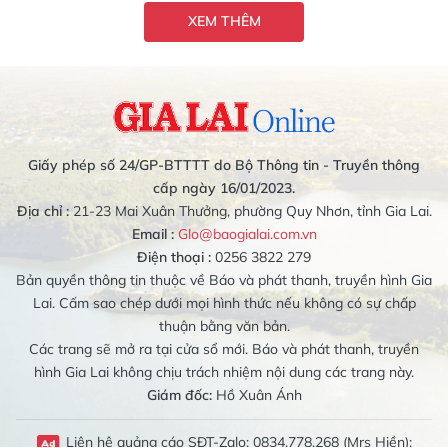
XEM THÊM
Giấy phép số 24/GP-BTTTT do Bộ Thông tin - Truyền thông
cấp ngày 16/01/2023.
Địa chỉ :
21-23 Mai Xuân Thưởng, phường Quy Nhơn, tỉnh Gia Lai.
Email :
Glo@baogialai.com.vn
Điện thoại :
0256 3822 279
Bản quyền thông tin thuộc về Báo và phát thanh, truyền hình Gia
Lai. Cấm sao chép dưới mọi hình thức nếu không có sự chấp
thuận bằng văn bản.
Các trang sẽ mở ra tại cửa sổ mới. Báo và phát thanh, truyền
hình Gia Lai không chịu trách nhiệm nội dung các trang này.
Giám đốc:
Hồ Xuân Ánh
Liên hệ quảng cáo SĐT-Zalo: 0834.778.268 (Mrs Hiền);