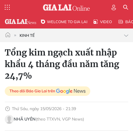
WELCOME TO GIA LAI
VIDEO
BÁ
KINH TẾ
Tổng kim ngạch xuất nhập
khẩu 4 tháng đầu năm tăng
24,7%
Theo dõi Báo Gia Lai trên
Thứ Sáu, ngày 15/05/2026 - 21:39
NHÃ UYÊN
(theo TTXVN, VGP News)