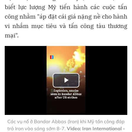
biết lực lượng Mỹ tiến hành các cuộc tấn
công nhằm "áp đặt cái giá nặng nề cho hành
vi nhắm mục tiêu và tấn công tàu thương
mại".
Play
Video
Các vụ nổ ở Bandar Abbas (Iran) khi Mỹ tấn công đáp
trả Iran vào sáng sớm 8-7.
Video: Iran International -