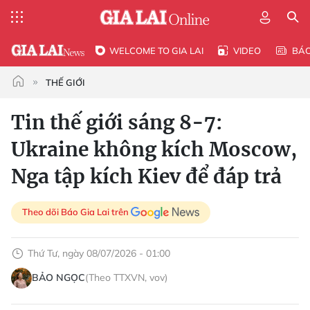
WELCOME TO GIA LAI
VIDEO
BÁ
THẾ GIỚI
Tin thế giới sáng 8-7:
Ukraine không kích Moscow,
Nga tập kích Kiev để đáp trả
Theo dõi Báo Gia Lai trên
Thứ Tư, ngày 08/07/2026 - 01:00
BẢO NGỌC
(Theo TTXVN, vov)