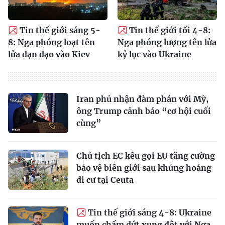
Tin thế giới sáng 5-
Tin thế giới tối 4-8:
8: Nga phóng loạt tên
Nga phóng lượng tên lửa
lửa đạn đạo vào Kiev
kỷ lục vào Ukraine
Iran phủ nhận đàm phán với Mỹ,
ông Trump cảnh báo “cơ hội cuối
cùng”
Chủ tịch EC kêu gọi EU tăng cường
bảo vệ biên giới sau khủng hoảng
di cư tại Ceuta
Tin thế giới sáng 4-8: Ukraine
muốn chấm dứt xung đột với Nga