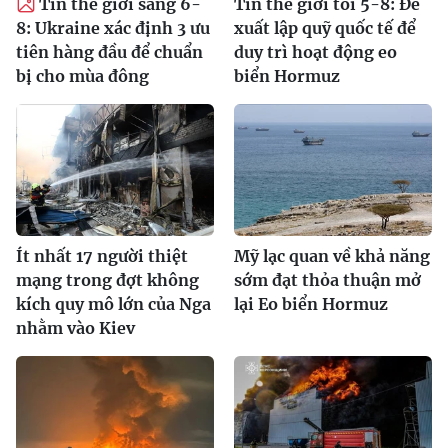
Tin thế giới sáng 6-
Tin thế giới tối 5-8: Đề
8: Ukraine xác định 3 ưu
xuất lập quỹ quốc tế để
tiên hàng đầu để chuẩn
duy trì hoạt động eo
bị cho mùa đông
biển Hormuz
Ít nhất 17 người thiệt
Mỹ lạc quan về khả năng
mạng trong đợt không
sớm đạt thỏa thuận mở
kích quy mô lớn của Nga
lại Eo biển Hormuz
nhằm vào Kiev