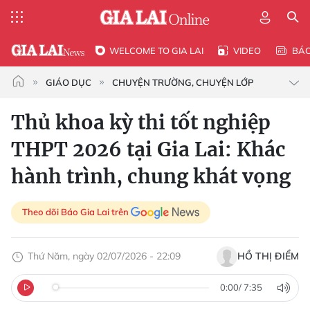
WELCOME TO GIA LAI
VIDEO
BÁ
GIÁO DỤC
CHUYỆN TRƯỜNG, CHUYỆN LỚP
Thủ khoa kỳ thi tốt nghiệp
THPT 2026 tại Gia Lai: Khác
hành trình, chung khát vọng
Theo dõi Báo Gia Lai trên
Thứ Năm, ngày 02/07/2026 - 22:09
HỒ THỊ ĐIỂM
0:00
/
7:35