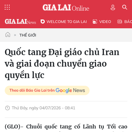
WELCOME TO GIA LAI
VIDEO
BÁ
THẾ GIỚI
Quốc tang Đại giáo chủ Iran
và giai đoạn chuyển giao
quyền lực
Theo dõi Báo Gia Lai trên
Thứ Bảy, ngày 04/07/2026 - 08:41
(GLO)- Chuỗi quốc tang cố Lãnh tụ Tối cao