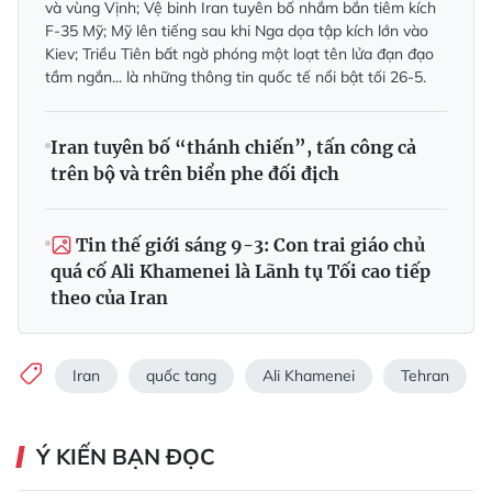
và vùng Vịnh; Vệ binh Iran tuyên bố nhắm bắn tiêm kích
F-35 Mỹ; Mỹ lên tiếng sau khi Nga dọa tập kích lớn vào
Kiev; Triều Tiên bất ngờ phóng một loạt tên lửa đạn đạo
tầm ngắn... là những thông tin quốc tế nổi bật tối 26-5.
Iran tuyên bố “thánh chiến”, tấn công cả
trên bộ và trên biển phe đối địch
Tin thế giới sáng 9-3: Con trai giáo chủ
quá cố Ali Khamenei là Lãnh tụ Tối cao tiếp
theo của Iran
Iran
quốc tang
Ali Khamenei
Tehran
Ý KIẾN BẠN ĐỌC