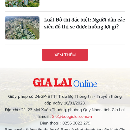
Luật Đô thị đặc biệt: Người dân các
siêu đô thị sẽ được hưởng lợi gì?
XEM THÊM
Giấy phép số 24/GP-BTTTT do Bộ Thông tin - Truyền thông
cấp ngày 16/01/2023.
Địa chỉ :
21-23 Mai Xuân Thưởng, phường Quy Nhơn, tỉnh Gia Lai.
Email :
Glo@baogialai.com.vn
Điện thoại :
0256 3822 279
Bản quyền thông tin thuộc về Báo và phát thanh, truyền hình Gia