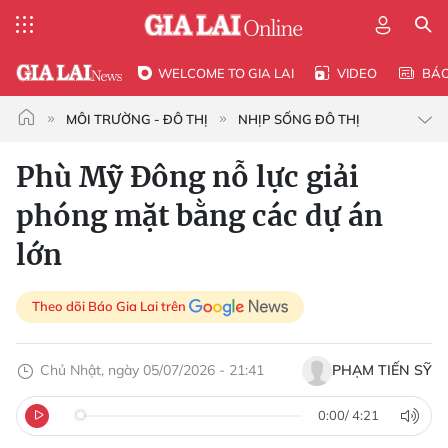
WELCOME TO GIA LAI
VIDEO
BÁ
MÔI TRƯỜNG - ĐÔ THỊ
NHỊP SỐNG ĐÔ THỊ
Phù Mỹ Đông nỗ lực giải
phóng mặt bằng các dự án
lớn
Theo dõi Báo Gia Lai trên
Chủ Nhật, ngày 05/07/2026 - 21:41
PHẠM TIẾN SỸ
0:00
/
4:21