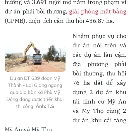
hưởng và 3.691 ngôi mộ nằm trong phạm vi
dự án phải bồi thường,
giải phóng mặt bằng
(GPMB), diện tích cần thu hồi 436,87 ha.
Nhằm phục vụ cho
dự án nói trên và
các dự án lân cận,
địa phương phải
bồi thường, thu hồi
Dự án ĐT 639 đoạn Mỹ
76 ha đất để xây
Thành - Lại Giang ngang
dựng 2 dự án khu
qua địa bàn xã Phù Mỹ
Đông đang được triển khai
tái định cư Mỹ An
thi công.
Ảnh: T.S
và Mỹ Thọ cùng 2
dự án khu cải táng
Mỹ An và Mỹ Thọ.