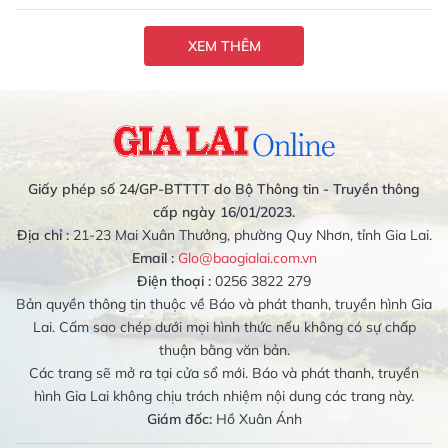
XEM THÊM
Giấy phép số 24/GP-BTTTT do Bộ Thông tin - Truyền thông
cấp ngày 16/01/2023.
Địa chỉ :
21-23 Mai Xuân Thưởng, phường Quy Nhơn, tỉnh Gia Lai.
Email :
Glo@baogialai.com.vn
Điện thoại :
0256 3822 279
Bản quyền thông tin thuộc về Báo và phát thanh, truyền hình Gia
Lai. Cấm sao chép dưới mọi hình thức nếu không có sự chấp
thuận bằng văn bản.
Các trang sẽ mở ra tại cửa sổ mới. Báo và phát thanh, truyền
hình Gia Lai không chịu trách nhiệm nội dung các trang này.
Giám đốc:
Hồ Xuân Ánh