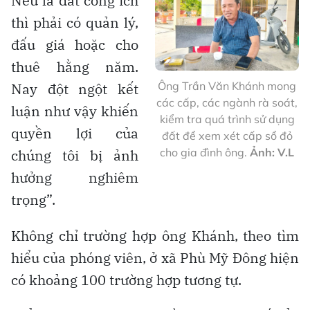
Nếu là đất công ích
thì phải có quản lý,
đấu giá hoặc cho
thuê hằng năm.
Ông Trần Văn Khánh mong
Nay đột ngột kết
các cấp, các ngành rà soát,
luận như vậy khiến
kiểm tra quá trình sử dụng
quyền lợi của
đất để xem xét cấp sổ đỏ
cho gia đình ông.
Ảnh: V.L
chúng tôi bị ảnh
hưởng nghiêm
trọng”.
Không chỉ trường hợp ông Khánh, theo tìm
hiểu của phóng viên, ở xã Phù Mỹ Đông hiện
có khoảng 100 trường hợp tương tự.