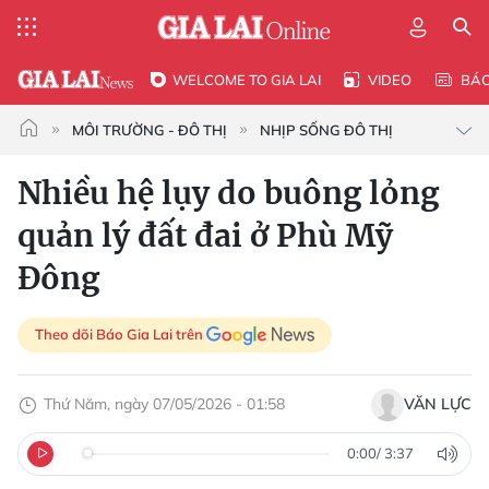
WELCOME TO GIA LAI
VIDEO
BÁ
MÔI TRƯỜNG - ĐÔ THỊ
NHỊP SỐNG ĐÔ THỊ
Nhiều hệ lụy do buông lỏng
quản lý đất đai ở Phù Mỹ
Đông
Theo dõi Báo Gia Lai trên
Thứ Năm, ngày 07/05/2026 - 01:58
VĂN LỰC
0:00
/
3:37