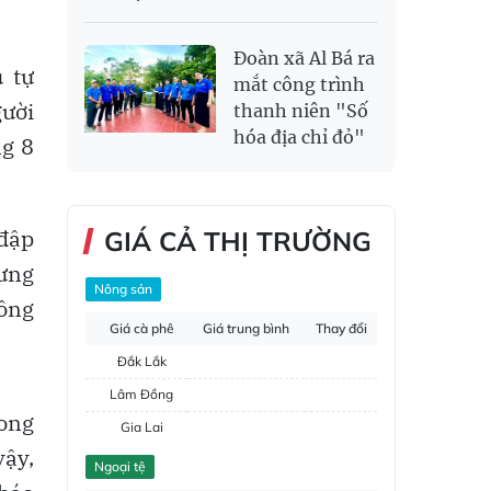
Đoàn xã Al Bá ra
 tự
mắt công trình
gười
thanh niên "Số
hóa địa chỉ đỏ"
ng 8
đập
GIÁ CẢ THỊ TRƯỜNG
hưng
Nông sản
 ông
Giá cà phê
Giá trung bình
Thay đổi
Đắk Lắk
Lâm Đồng
song
Gia Lai
vậy,
Đắk Nông
Ngoại tệ