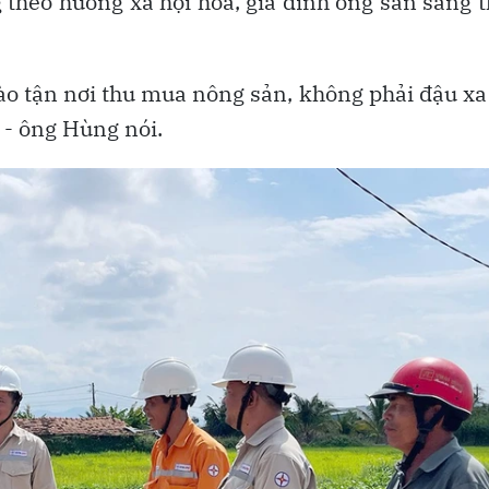
 theo hướng xã hội hóa, gia đình ông sẵn sàng 
vào tận nơi thu mua nông sản, không phải đậu xa
 - ông Hùng nói.