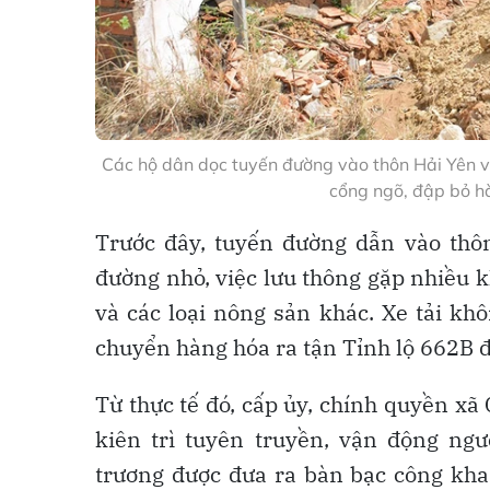
Các hộ dân dọc tuyến đường vào thôn Hải Yên v
cổng ngõ, đập bỏ h
Trước đây, tuyến đường dẫn vào th
đường nhỏ, việc lưu thông gặp nhiều k
và các loại nông sản khác. Xe tải kh
chuyển hàng hóa ra tận Tỉnh lộ 662B đ
Từ thực tế đó, cấp ủy, chính quyền xã
kiên trì tuyên truyền, vận động ng
trương được đưa ra bàn bạc công khai