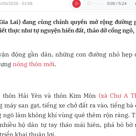
1/05/2026 - 01:08
0:00
/
5:24
 Gia Lai) đang cùng chính quyền mở rộng đường 
ết thực như tự nguyện hiến đất, tháo dỡ cổng ngõ,
 vận động gần dân, những con đường nhỏ hẹp 
 dựng
nông thôn mới
.
o thôn Hải Yên và thôn Kim Môn
(xã Chư A T
 máy san gạt, tiếng xe chở đất ra vào, tiếng bà
ng ngõ làm không khí vùng quê thêm rộn ràng. 
nhiều hộ dân tự tay tháo mái hiên, phá bỏ bờ 
riển khai thuận lợi.