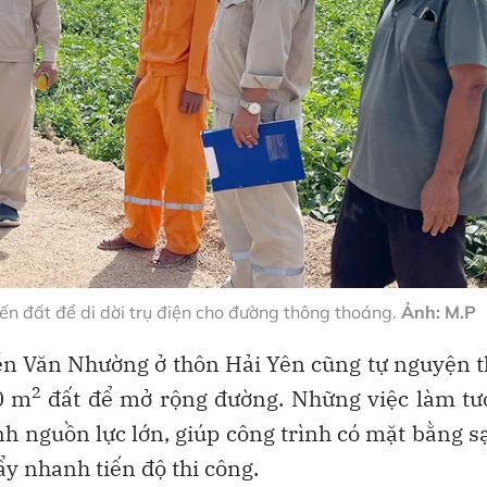
ến đất để di dời trụ điện cho đường thông thoáng.
Ảnh: M.P
ễn Văn Nhường ở thôn Hải Yên cũng tự nguyện 
2
0 m
đất để mở rộng đường. Những việc làm tư
ành nguồn lực lớn, giúp công trình có mặt bằng s
ẩy nhanh tiến độ thi công.