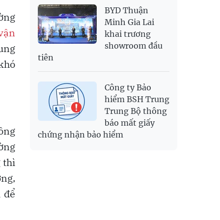
BYD Thuận
ường
Minh Gia Lai
vận
khai trương
showroom đầu
hung
tiên
 khó
Công ty Bảo
hiểm BSH Trung
Trung Bộ thông
báo mất giấy
hông
chứng nhận bảo hiểm
ường
 thì
ng,
 để