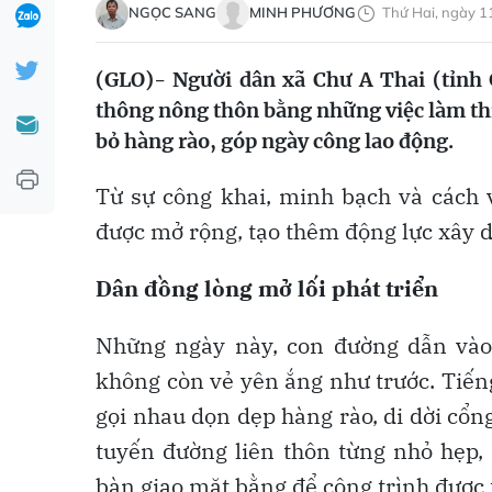
NGỌC SANG
MINH PHƯƠNG
Thứ Hai, ngày 1
(GLO)- Người dân xã Chư A Thai (tỉnh
thông nông thôn bằng những việc làm thi
bỏ hàng rào, góp ngày công lao động.
Từ sự công khai, minh bạch và cách
được mở rộng, tạo thêm động lực xây
Dân đồng lòng mở lối phát triển
Những ngày này, con đường dẫn và
không còn vẻ yên ắng như trước. Tiếng
gọi nhau dọn dẹp hàng rào, di dời cổ
tuyến đường liên thôn từng nhỏ hẹp, 
bàn giao mặt bằng để công trình được t