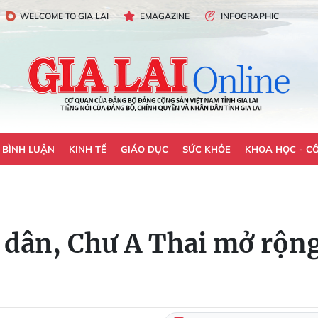
WELCOME TO GIA LAI
EMAGAZINE
INFOGRAPHIC
- BÌNH LUẬN
KINH TẾ
GIÁO DỤC
SỨC KHỎE
KHOA HỌC - C
 dân, Chư A Thai mở rộn