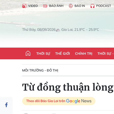
VIDEO
BÁO ẢNH
BÁO IN
PODCAST
Gia Lai, 21.9°C - 25.9°C
Thứ Bảy, 08/08/2026
THỜI SỰ
THẾ GIỚI
CHÍNH TRỊ
THỜI SỰ 
MÔI TRƯỜNG - ĐÔ THỊ
Từ đồng thuận lòng
Theo dõi Báo Gia Lai trên