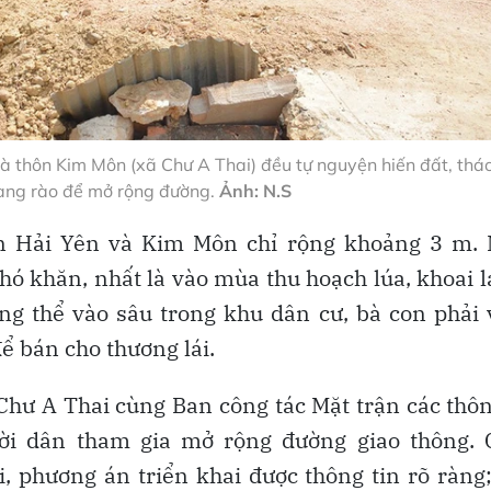
à thôn Kim Môn (xã Chư A Thai) đều tự nguyện hiến đất, thá
àng rào để mở rộng đường.
Ảnh: N.S
ôn Hải Yên và Kim Môn chỉ rộng khoảng 3 m. 
hó khăn, nhất là vào mùa thu hoạch lúa, khoai 
ông thể vào sâu trong khu dân cư, bà con phải
ể bán cho thương lái.
 Chư A Thai cùng Ban công tác Mặt trận các thô
ười dân tham gia mở rộng đường giao thông. 
, phương án triển khai được thông tin rõ ràng