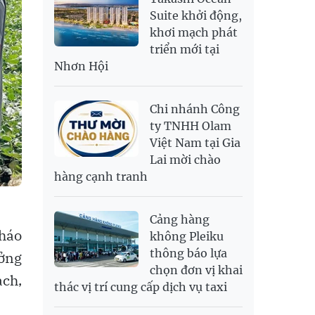
RUB
304.3
336.84
Suite khởi động,
khơi mạch phát
SAR
6,945.42
7,244.36
triển mới tại
SEK
2,702.79
2,817.41
Nhơn Hội
SGD
19,916.94
20,118.12
20,804.08
THB
698.84
776.49
809.42
Chi nhánh Công
USD
26,000
26,030
26,410
ty TNHH Olam
Việt Nam tại Gia
Lai mời chào
hàng cạnh tranh
Cảng hàng
tháo
không Pleiku
thông báo lựa
ởng
chọn đơn vị khai
ạch,
thác vị trí cung cấp dịch vụ taxi