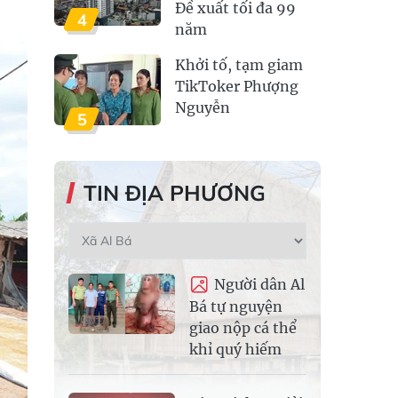
Đề xuất tối đa 99
4
năm
Khởi tố, tạm giam
TikToker Phượng
Nguyễn
5
TIN ĐỊA PHƯƠNG
Người dân Al
Bá tự nguyện
giao nộp cá thể
khỉ quý hiếm