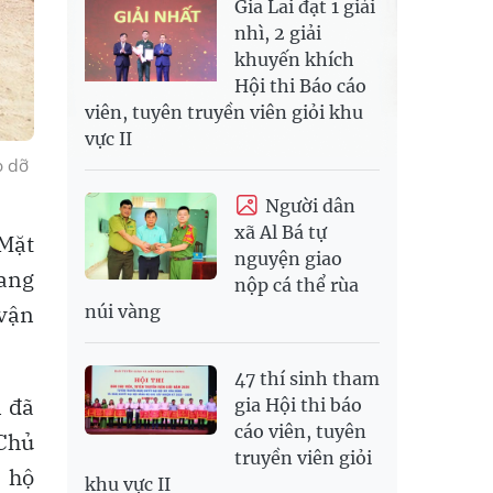
Gia Lai đạt 1 giải
nhì, 2 giải
khuyến khích
Hội thi Báo cáo
viên, tuyên truyền viên giỏi khu
vực II
o dỡ
Người dân
xã Al Bá tự
Mặt
nguyện giao
lang
nộp cá thể rùa
 vận
núi vàng
47 thí sinh tham
n đã
gia Hội thi báo
cáo viên, tuyên
Chủ
truyền viên giỏi
; hộ
khu vực II