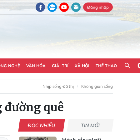
Đăng nhập
ÔNG NGHỆ
VĂN HÓA
GIẢI TRÍ
XÃ HỘI
THỂ THAO
Nhịp sống Đô thị
Không gian sống
g đường quê
ĐỌC NHIỀU
TIN MỚI