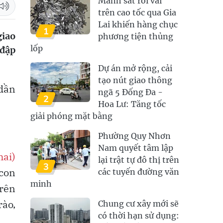
Mảnh sắt rơi vãi
trên cao tốc qua Gia
Lai khiến hàng chục
1
giao
phương tiện thủng
lốp
 đập
Dự án mở rộng, cải
tạo nút giao thông
dần
ngã 5 Đống Đa -
2
Hoa Lư: Tăng tốc
giải phóng mặt bằng
Phường Quy Nhơn
Nam quyết tâm lập
hai)
lại trật tự đô thị trên
3
 con
các tuyến đường văn
minh
Trên
rào,
Chung cư xây mới sẽ
có thời hạn sử dụng: