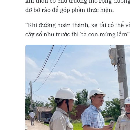
khi thôn có chủ trương mở rộng đường
dỡ bờ rào để góp phần thực hiện.
“Khi đường hoàn thành, xe tải có thể 
cây số như trước thì bà con mừng lắm”