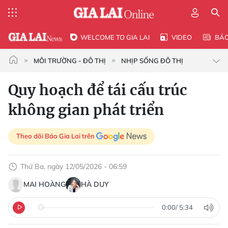
WELCOME TO GIA LAI
VIDEO
BÁ
MÔI TRƯỜNG - ĐÔ THỊ
NHỊP SỐNG ĐÔ THỊ
Quy hoạch để tái cấu trúc
không gian phát triển
Theo dõi Báo Gia Lai trên
Thứ Ba, ngày 12/05/2026 - 06:59
MAI HOÀNG
HÀ DUY
0:00
/
5:34