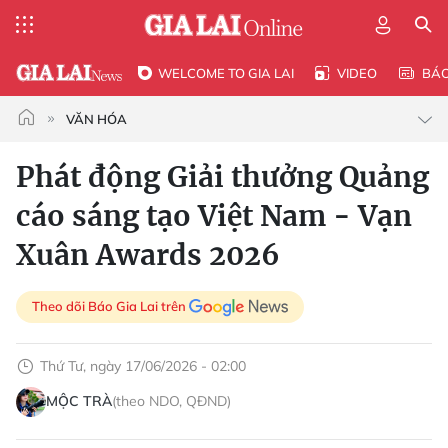
WELCOME TO GIA LAI
VIDEO
BÁ
VĂN HÓA
Phát động Giải thưởng Quảng
cáo sáng tạo Việt Nam - Vạn
Xuân Awards 2026
Theo dõi Báo Gia Lai trên
Thứ Tư, ngày 17/06/2026 - 02:00
MỘC TRÀ
(theo NDO, QĐND)