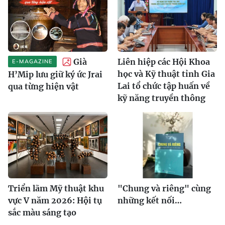
Già
Liên hiệp các Hội Khoa
E-MAGAZINE
học và Kỹ thuật tỉnh Gia
H’Mip lưu giữ ký ức Jrai
Lai tổ chức tập huấn về
qua từng hiện vật
kỹ năng truyền thông
Triển lãm Mỹ thuật khu
"Chung và riêng" cùng
vực V năm 2026: Hội tụ
những kết nối…
sắc màu sáng tạo