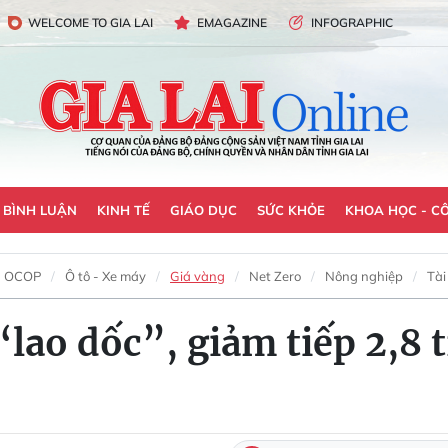
WELCOME TO GIA LAI
EMAGAZINE
INFOGRAPHIC
- BÌNH LUẬN
KINH TẾ
GIÁO DỤC
SỨC KHỎE
KHOA HỌC - C
OCOP
Ô tô - Xe máy
Giá vàng
Net Zero
Nông nghiệp
Tài
“lao dốc”, giảm tiếp 2,8 