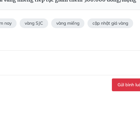
ôm nay
vàng SJC
vàng miếng
cập nhật giá vàng
Gửi bình lu