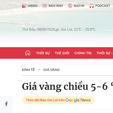
VIDEO
BÁO ẢNH
BÁO IN
PODCAST
Gia Lai, 21°C - 25.9°C
Thứ Bảy, 08/08/2026
THỜI SỰ
THẾ GIỚI
CHÍNH TRỊ
THỜI SỰ 
KINH TẾ
GIÁ VÀNG
Giá vàng chiều 5-6 
Theo dõi Báo Gia Lai trên