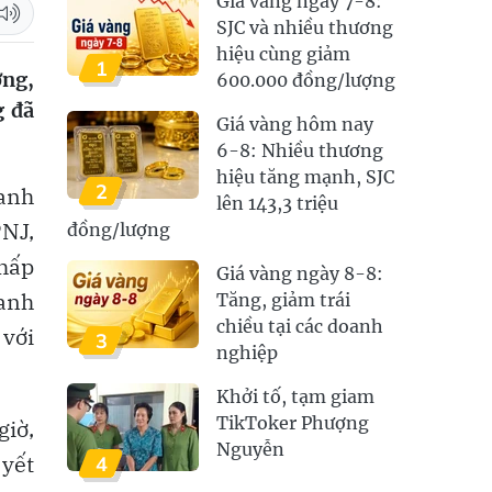
Giá vàng ngày 7-8:
SJC và nhiều thương
hiệu cùng giảm
1
ợng,
600.000 đồng/lượng
g đã
Giá vàng hôm nay
6-8: Nhiều thương
hiệu tăng mạnh, SJC
2
anh
lên 143,3 triệu
NJ,
đồng/lượng
hấp
Giá vàng ngày 8-8:
oanh
Tăng, giảm trái
chiều tại các doanh
với
3
nghiệp
Khởi tố, tạm giam
TikToker Phượng
giờ,
Nguyễn
yết
4