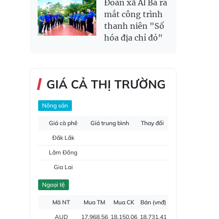
Đoàn xã Al Bá ra
mắt công trình
thanh niên "Số
hóa địa chỉ đỏ"
GIÁ CẢ THỊ TRƯỜNG
Nông sản
Giá cà phê
Giá trung bình
Thay đổi
Đắk Lắk
Lâm Đồng
Gia Lai
Đắk Nông
Ngoại tệ
Hồ tiêu
Mã NT
Mua TM
Mua CK
Bán (vnđ)
AUD
17,968.56
18,150.06
18,731.41