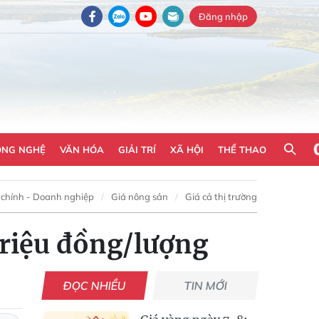
Đăng nhập
ÔNG NGHỆ
VĂN HÓA
GIẢI TRÍ
XÃ HỘI
THỂ THAO
 chính - Doanh nghiệp
Giá nông sản
Giá cả thị trường
triệu đồng/lượng
ĐỌC NHIỀU
TIN MỚI