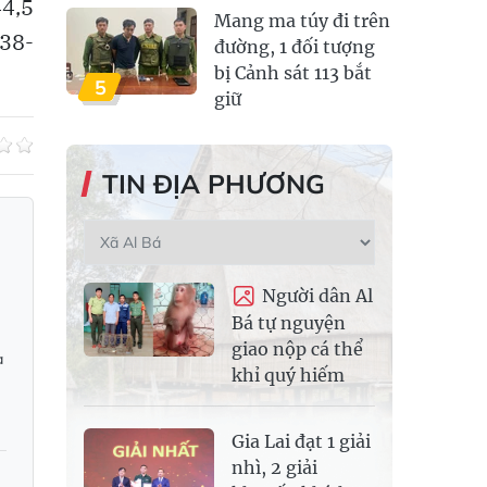
4,5
Mang ma túy đi trên
138-
đường, 1 đối tượng
bị Cảnh sát 113 bắt
5
giữ
TIN ĐỊA PHƯƠNG
Người dân Al
Bá tự nguyện
giao nộp cá thể
a
khỉ quý hiếm
Gia Lai đạt 1 giải
nhì, 2 giải