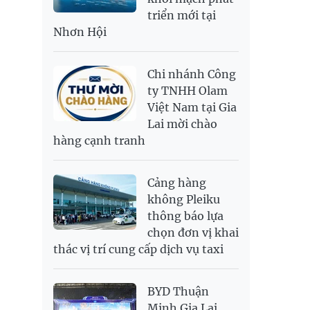
triển mới tại
SEK
2,702.79
2,817.41
Nhơn Hội
SGD
19,916.94
20,118.12
20,804.08
THB
698.84
776.49
809.42
Chi nhánh Công
USD
26,000
26,030
26,410
ty TNHH Olam
Việt Nam tại Gia
Lai mời chào
hàng cạnh tranh
Cảng hàng
không Pleiku
thông báo lựa
chọn đơn vị khai
thác vị trí cung cấp dịch vụ taxi
BYD Thuận
Minh Gia Lai