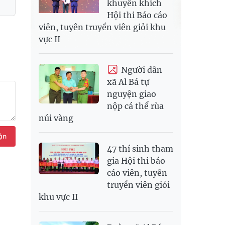
khuyến khích
Hội thi Báo cáo
viên, tuyên truyền viên giỏi khu
vực II
Người dân
xã Al Bá tự
nguyện giao
nộp cá thể rùa
núi vàng
ận
47 thí sinh tham
gia Hội thi báo
cáo viên, tuyên
truyền viên giỏi
khu vực II