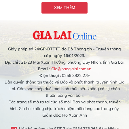
XEM THÊM
Giấy phép số 24/GP-BTTTT do Bộ Thông tin - Truyền thông
cấp ngày 16/01/2023.
Địa chỉ :
21-23 Mai Xuân Thưởng, phường Quy Nhơn, tỉnh Gia Lai.
Email :
Glo@baogialai.com.vn
Điện thoại :
0256 3822 279
Bản quyền thông tin thuộc về Báo và phát thanh, truyền hình Gia
Lai. Cấm sao chép dưới mọi hình thức nếu không có sự chấp
thuận bằng văn bản.
Các trang sẽ mở ra tại cửa sổ mới. Báo và phát thanh, truyền
hình Gia Lai không chịu trách nhiệm nội dung các trang này.
Giám đốc:
Hồ Xuân Ánh
Liên hệ quảng cáo SĐT-Zalo: 0834.778.268 (Mrs Hiền);