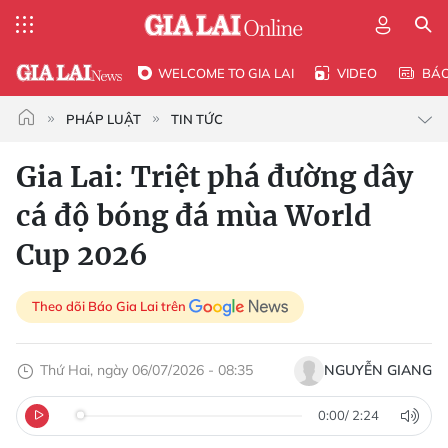
WELCOME TO GIA LAI
VIDEO
BÁ
PHÁP LUẬT
TIN TỨC
Gia Lai: Triệt phá đường dây
cá độ bóng đá mùa World
Cup 2026
Theo dõi Báo Gia Lai trên
Thứ Hai, ngày 06/07/2026 - 08:35
NGUYỄN GIANG
0:00
/
2:24