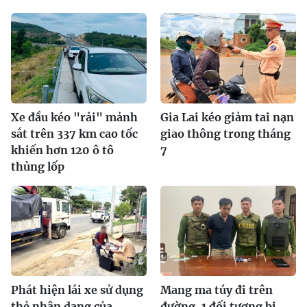
Xe đầu kéo "rải" mảnh
Gia Lai kéo giảm tai nạn
sắt trên 337 km cao tốc
giao thông trong tháng
khiến hơn 120 ô tô
7
thủng lốp
Phát hiện lái xe sử dụng
Mang ma túy đi trên
thẻ nhận dạng của
đường, 1 đối tượng bị