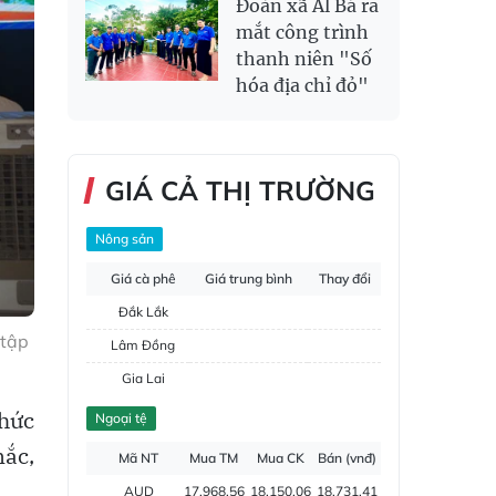
Đoàn xã Al Bá ra
mắt công trình
thanh niên "Số
hóa địa chỉ đỏ"
GIÁ CẢ THỊ TRƯỜNG
Nông sản
Giá cà phê
Giá trung bình
Thay đổi
Đắk Lắk
 tập
Lâm Đồng
Gia Lai
Đắk Nông
chức
Ngoại tệ
Hồ tiêu
mắc,
Mã NT
Mua TM
Mua CK
Bán (vnđ)
AUD
17,968.56
18,150.06
18,731.41