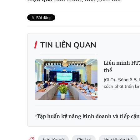
TIN LIÊN QUAN
Liên minh HTX 
thể
(GLO)- Sáng 6-5, L
sách phát triển k
Tập huấn kỹ năng kinh doanh và tiếp cận
hợp tác xã
Gia Lai
kinh tế tập thể