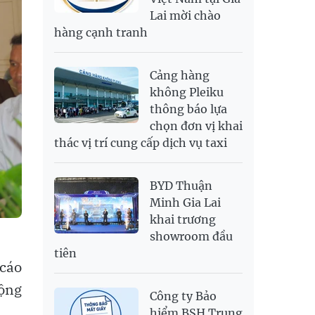
Lai mời chào
SEK
2,702.79
2,817.41
hàng cạnh tranh
SGD
19,916.94
20,118.12
20,804.08
THB
698.84
776.49
809.42
Cảng hàng
USD
26,000
26,030
26,410
không Pleiku
thông báo lựa
chọn đơn vị khai
thác vị trí cung cấp dịch vụ taxi
BYD Thuận
Minh Gia Lai
khai trương
showroom đầu
tiên
 cáo
động
Công ty Bảo
hiểm BSH Trung