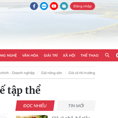
Đăng nhập
ÔNG NGHỆ
VĂN HÓA
GIẢI TRÍ
XÃ HỘI
THỂ THAO
 chính - Doanh nghiệp
Giá nông sản
Giá cả thị trường
ế tập thể
ĐỌC NHIỀU
TIN MỚI