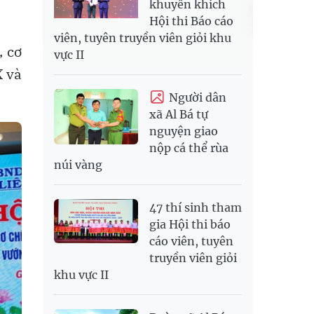
khuyến khích
Hội thi Báo cáo
viên, tuyên truyền viên giỏi khu
, cơ
vực II
X và
Người dân
xã Al Bá tự
nguyện giao
nộp cá thể rùa
núi vàng
47 thí sinh tham
gia Hội thi báo
cáo viên, tuyên
truyền viên giỏi
khu vực II