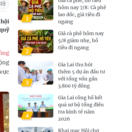
Giá cà phê, hồ tiêu
hôm nay 7/8: Cà phê
lao dốc, giá tiêu đi
1
 hội
ngang
 quỹ
Giá cà phê hôm nay
5/8 giảm nhẹ, hồ
tiêu đi ngang
2
ông
ộng
Gia Lai thu hút
vực
thêm 5 dự án đầu tư
với tổng vốn gần
3
3.800 tỷ đồng
Gia Lai công bố kết
quả sơ bộ tổng điều
tra kinh tế năm
4
2026
Khai mạc Hội chợ