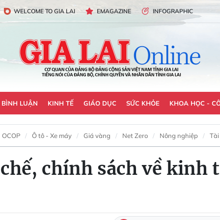
WELCOME TO GIA LAI
EMAGAZINE
INFOGRAPHIC
- BÌNH LUẬN
KINH TẾ
GIÁO DỤC
SỨC KHỎE
KHOA HỌC - C
OCOP
Ô tô - Xe máy
Giá vàng
Net Zero
Nông nghiệp
Tài
 chế, chính sách về kinh t