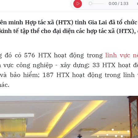
0:00
/
1:33
ên minh Hợp tác xã (HTX) tỉnh Gia Lai đã tổ chức
kinh tế tập thể cho đại diện các hợp tác xã (HTX),
ng đó có 576 HTX hoạt động trong
lĩnh vực n
h vực công nghiệp - xây dựng; 33 HTX hoạt đ
g và bảo hiểm; 187 HTX hoạt động trong lĩnh 
hác.