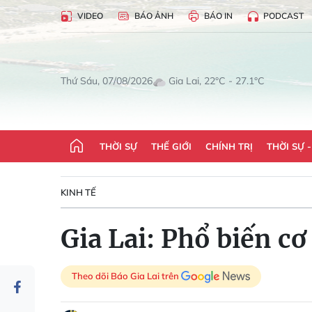
VIDEO
BÁO ẢNH
BÁO IN
PODCAST
Gia Lai, 22°C - 27.1°C
Thứ Sáu, 07/08/2026
THỜI SỰ
THẾ GIỚI
CHÍNH TRỊ
THỜI SỰ 
KINH TẾ
Gia Lai: Phổ biến cơ
Theo dõi Báo Gia Lai trên