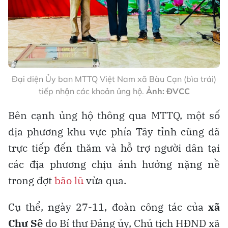
Đại diện Ủy ban MTTQ Việt Nam xã Bàu Cạn (bìa trái)
tiếp nhận các khoản ủng hộ.
Ảnh: ĐVCC
Bên cạnh ủng hộ thông qua MTTQ, một số
địa phương khu vực phía Tây tỉnh cũng đã
trực tiếp đến thăm và hỗ trợ người dân tại
các địa phương chịu ảnh hưởng nặng nề
trong đợt
bão lũ
vừa qua.
Cụ thể, ngày 27-11, đoàn công tác của
xã
Chư Sê
do Bí thư Đảng ủy, Chủ tịch HĐND xã