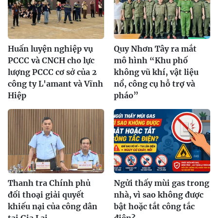
Huấn luyện nghiệp vụ
Quy Nhơn Tây ra mắt
PCCC và CNCH cho lực
mô hình “Khu phố
lượng PCCC cơ sở của 2
không vũ khí, vật liệu
công ty L'amant và Vĩnh
nổ, công cụ hỗ trợ và
Hiệp
pháo”
Thanh tra Chính phủ
Ngửi thấy mùi gas trong
đối thoại giải quyết
nhà, vì sao không được
khiếu nại của công dân
bật hoặc tắt công tắc
tại Gia Lai
điện?