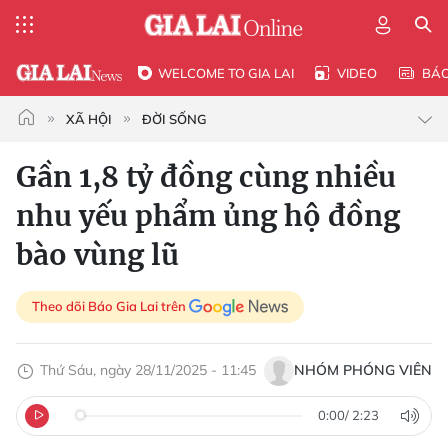
WELCOME TO GIA LAI
VIDEO
BÁ
XÃ HỘI
ĐỜI SỐNG
Gần 1,8 tỷ đồng cùng nhiều
nhu yếu phẩm ủng hộ đồng
bào vùng lũ
Theo dõi Báo Gia Lai trên
Thứ Sáu, ngày 28/11/2025 - 11:45
NHÓM PHÓNG VIÊN
0:00
/
2:23