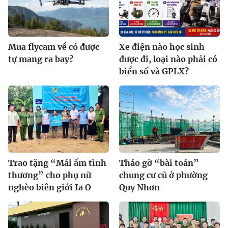
Mua flycam về có được
Xe điện nào học sinh
tự mang ra bay?
được đi, loại nào phải có
biển số và GPLX?
Trao tặng “Mái ấm tình
Tháo gỡ “bài toán”
thương” cho phụ nữ
chung cư cũ ở phường
nghèo biên giới Ia O
Quy Nhơn