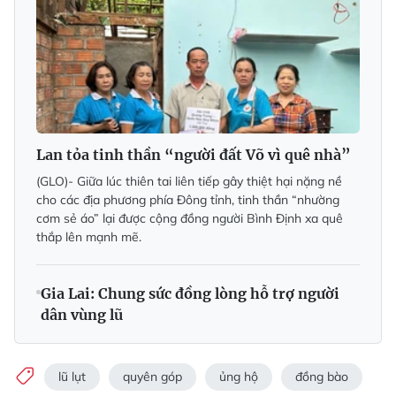
Lan tỏa tinh thần “người đất Võ vì quê nhà”
(GLO)- Giữa lúc thiên tai liên tiếp gây thiệt hại nặng nề
cho các địa phương phía Ðông tỉnh, tinh thần “nhường
cơm sẻ áo” lại được cộng đồng người Bình Ðịnh xa quê
thắp lên mạnh mẽ.
Gia Lai: Chung sức đồng lòng hỗ trợ người
dân vùng lũ
lũ lụt
quyên góp
ủng hộ
đồng bào