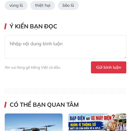
vùng lũ
thiệt hại
bão lũ
Ý KIẾN BẠN ĐỌC
Gửi bình luận
Xin vui lòng gõ tiếng Việt có dấu
CÓ THỂ BẠN QUAN TÂM