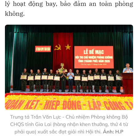
lý hoạt động bay, bảo đảm an toàn phòng
không.
Trung tá Trần Văn Lực - Chủ nhiệm Phòng không Bộ
CHQS tỉnh Gia Lai (hàng nhận khen thưởng, thứ 4 từ
phải qua) xuất sắc đạt giải nhì Hội thi.
Ảnh: H.P