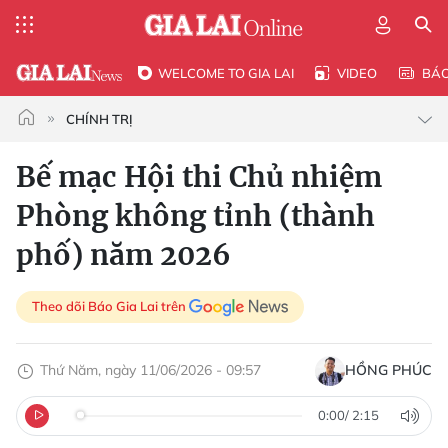
WELCOME TO GIA LAI
VIDEO
BÁ
CHÍNH TRỊ
Bế mạc Hội thi Chủ nhiệm
Phòng không tỉnh (thành
phố) năm 2026
Theo dõi Báo Gia Lai trên
Thứ Năm, ngày 11/06/2026 - 09:57
HỒNG PHÚC
0:00
/
2:15