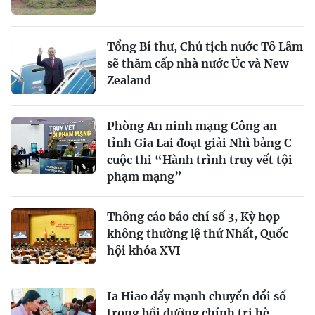
Tổng Bí thư, Chủ tịch nước Tô Lâm
sẽ thăm cấp nhà nước Úc và New
Zealand
Phòng An ninh mạng Công an
tỉnh Gia Lai đoạt giải Nhì bảng C
cuộc thi “Hành trình truy vết tội
phạm mạng”
Thông cáo báo chí số 3, Kỳ họp
không thường lệ thứ Nhất, Quốc
hội khóa XVI
Ia Hiao đẩy mạnh chuyển đổi số
trong bồi dưỡng chính trị hè