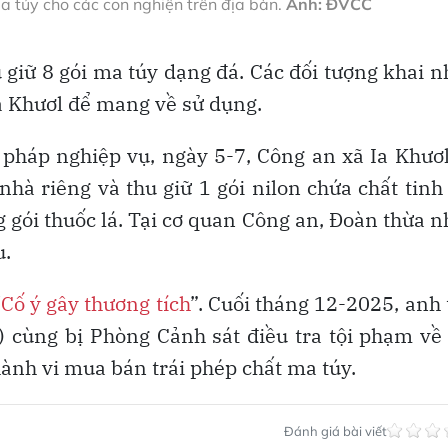
a túy cho các con nghiện trên địa bàn.
Ảnh: ĐVCC
u giữ 8 gói ma túy dạng đá. Các đối tượng khai 
a Khươl để mang về sử dụng.
pháp nghiệp vụ, ngày 5-7, Công an xã Ia Khươ
nhà riêng và thu giữ 1 gói nilon chứa chất tinh
g gói thuốc lá. Tại cơ quan Công an, Đoàn thừa 
u.
“
Cố ý gây thương tích
”. Cuối tháng 12-2025, anh 
 cùng bị Phòng Cảnh sát điều tra tội phạm v
hành vi mua bán trái phép chất ma túy.
Đánh giá bài viết