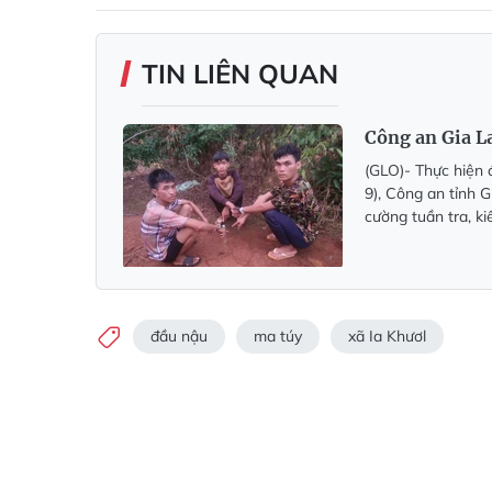
TIN LIÊN QUAN
Công an Gia L
(GLO)- Thực hiện 
9), Công an tỉnh G
cường tuần tra, ki
đầu nậu
ma túy
xã Ia Khươl