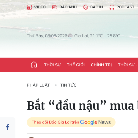
VIDEO
BÁO ẢNH
BÁO IN
PODCAST
Gia Lai, 21.1°C - 25.8°C
Thứ Bảy, 08/08/2026
THỜI SỰ
THẾ GIỚI
CHÍNH TRỊ
THỜI SỰ 
PHÁP LUẬT
TIN TỨC
Bắt “đầu nậu” mua b
Theo dõi Báo Gia Lai trên