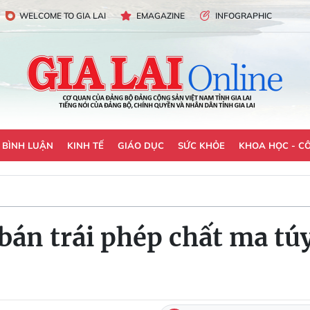
WELCOME TO GIA LAI
EMAGAZINE
INFOGRAPHIC
- BÌNH LUẬN
KINH TẾ
GIÁO DỤC
SỨC KHỎE
KHOA HỌC - C
án trái phép chất ma túy