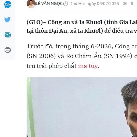
LÊ VĂN NGỌC
Thứ Hai, ngày 06/07/2026 - 06:49
(GLO)-
Công an xã Ia Khươl (tỉnh Gia La
tại thôn Đại An, xã Ia Khươl) để điều tra
Trước đó, trong tháng 6-2026, Công a
(SN 2006) và Rơ Châm Ấu (SN 1994) cùn
trữ trái phép chất
ma túy
.