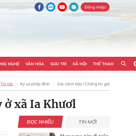
Đăng nhập
ÔNG NGHỆ
VĂN HÓA
GIẢI TRÍ
XÃ HỘI
THỂ THAO
Tin tức
Ký sự pháp đình
Góc cảnh báo / Chống tin giả
 ở xã Ia Khươl
ĐỌC NHIỀU
TIN MỚI