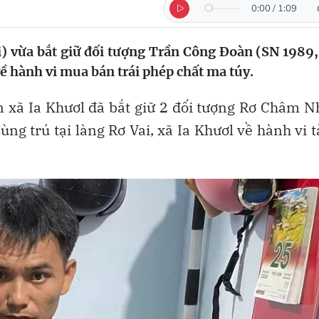
0:00
/
1:09
i) vừa bắt giữ đối tượng Trần Công Đoàn (SN 1989,
 về hành vi mua bán trái phép chất ma túy.
n xã Ia Khươl đã bắt giữ 2 đối tượng Rơ Châm 
g trú tại làng Rơ Vai, xã Ia Khươl về hành vi 