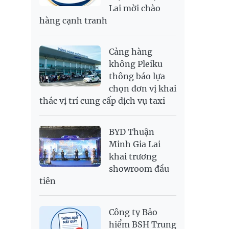
Lai mời chào
SEK
2,702.79
2,817.41
hàng cạnh tranh
SGD
19,916.94
20,118.12
20,804.08
THB
698.84
776.49
809.42
Cảng hàng
USD
26,000
26,030
26,410
không Pleiku
thông báo lựa
chọn đơn vị khai
thác vị trí cung cấp dịch vụ taxi
BYD Thuận
Minh Gia Lai
khai trương
showroom đầu
tiên
Công ty Bảo
hiểm BSH Trung