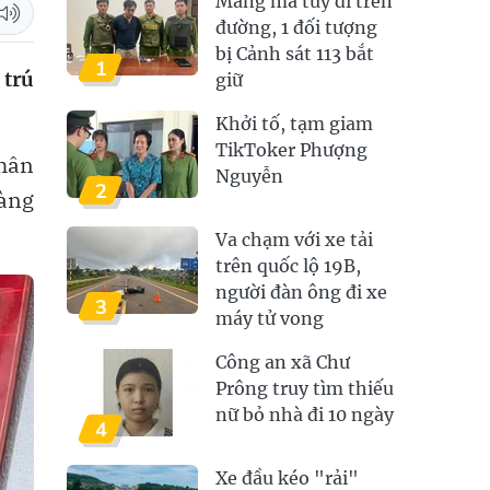
Mang ma túy đi trên
đường, 1 đối tượng
bị Cảnh sát 113 bắt
1
 trú
giữ
Khởi tố, tạm giam
TikToker Phượng
Nhân
Nguyễn
2
tàng
Va chạm với xe tải
trên quốc lộ 19B,
người đàn ông đi xe
3
máy tử vong
Công an xã Chư
Prông truy tìm thiếu
nữ bỏ nhà đi 10 ngày
4
Xe đầu kéo "rải"