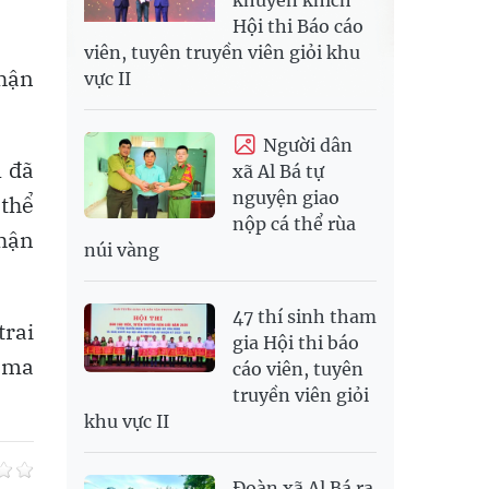
Hội thi Báo cáo
viên, tuyên truyền viên giỏi khu
nhận
vực II
Người dân
l đã
xã Al Bá tự
nguyện giao
 thể
nộp cá thể rùa
nhận
núi vàng
47 thí sinh tham
trai
gia Hội thi báo
ề ma
cáo viên, tuyên
truyền viên giỏi
khu vực II
Đoàn xã Al Bá ra