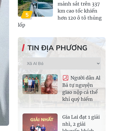
mảnh sắt trên 337
km cao tốc khiến
5
hơn 120 ô tô thủng
lốp
TIN ĐỊA PHƯƠNG
Người dân Al
Bá tự nguyện
giao nộp cá thể
khỉ quý hiếm
Gia Lai đạt 1 giải
nhì, 2 giải
khuyến khích