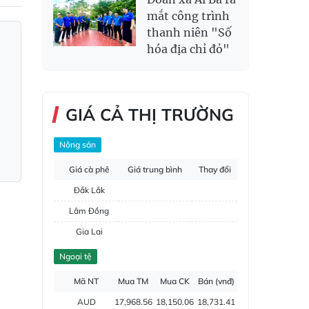
mắt công trình
thanh niên "Số
hóa địa chỉ đỏ"
GIÁ CẢ THỊ TRƯỜNG
Nông sản
Giá cà phê
Giá trung bình
Thay đổi
Đắk Lắk
Lâm Đồng
Gia Lai
Đắk Nông
Ngoại tệ
Hồ tiêu
Mã NT
Mua TM
Mua CK
Bán (vnđ)
AUD
17,968.56
18,150.06
18,731.41