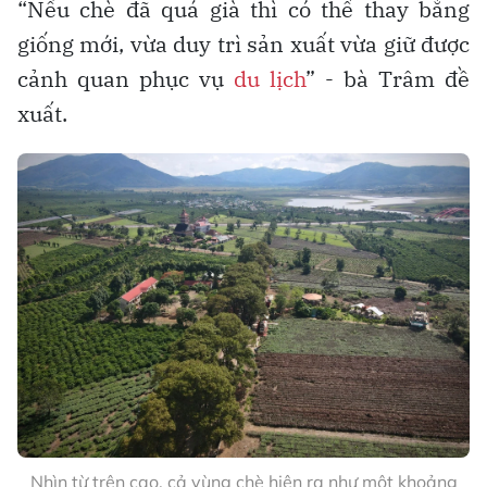
“Nếu chè đã quá già thì có thể thay bằng
giống mới, vừa duy trì sản xuất vừa giữ được
cảnh quan phục vụ
du lịch
” - bà Trâm đề
xuất.
Nhìn từ trên cao, cả vùng chè hiện ra như một khoảng