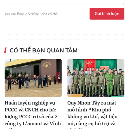
Gửi bình luận
Xin vui lòng gõ tiếng Việt có dấu
CÓ THỂ BẠN QUAN TÂM
Huấn luyện nghiệp vụ
Quy Nhơn Tây ra mắt
PCCC và CNCH cho lực
mô hình “Khu phố
lượng PCCC cơ sở của 2
không vũ khí, vật liệu
công ty L'amant và Vĩnh
nổ, công cụ hỗ trợ và