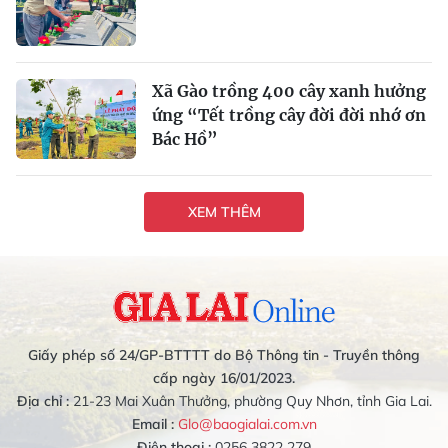
Xã Gào trồng 400 cây xanh hưởng
ứng “Tết trồng cây đời đời nhớ ơn
Bác Hồ”
XEM THÊM
Giấy phép số 24/GP-BTTTT do Bộ Thông tin - Truyền thông
cấp ngày 16/01/2023.
Địa chỉ :
21-23 Mai Xuân Thưởng, phường Quy Nhơn, tỉnh Gia Lai.
Email :
Glo@baogialai.com.vn
Điện thoại :
0256 3822 279