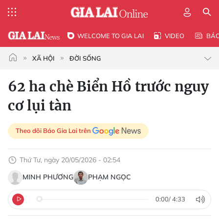
WELCOME TO GIA LAI
VIDEO
BÁ
XÃ HỘI
ĐỜI SỐNG
62 ha chè Biển Hồ trước nguy
cơ lụi tàn
Theo dõi Báo Gia Lai trên
Thứ Tư, ngày 20/05/2026 - 02:54
MINH PHƯƠNG
PHẠM NGỌC
0:00
/
4:33