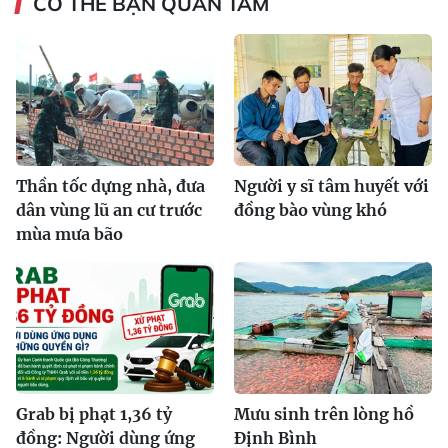
CÓ THỂ BẠN QUAN TÂM
Thần tốc dựng nhà, đưa
Người y sĩ tâm huyết với
dân vùng lũ an cư trước
đồng bào vùng khó
mùa mưa bão
Grab bị phạt 1,36 tỷ
Mưu sinh trên lòng hồ
đồng: Người dùng ứng
Định Bình