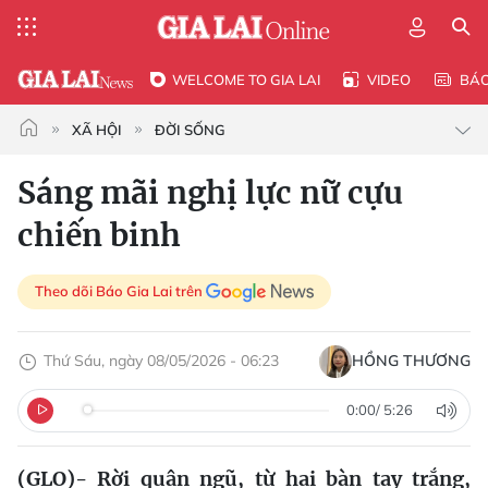
WELCOME TO GIA LAI
VIDEO
BÁ
XÃ HỘI
ĐỜI SỐNG
Sáng mãi nghị lực nữ cựu
chiến binh
Theo dõi Báo Gia Lai trên
Thứ Sáu, ngày 08/05/2026 - 06:23
HỒNG THƯƠNG
0:00
/
5:26
(GLO)- Rời quân ngũ, từ hai bàn tay trắng,