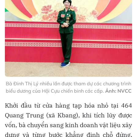
Bà Đinh Thị Lý nhiều lần được tham dự các chương trình
biểu dương của Hội Cựu chiến binh các cấp.
Ảnh: NVCC
Khởi đầu từ cửa hàng tạp hóa nhỏ tại 464
Quang Trung (xã Kbang), khi tích lũy được
vốn, bà chuyển sang kinh doanh vật liệu xây
dựng và từng bước khẳng định chỗ đứng.