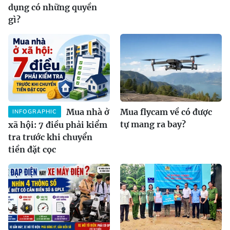
dụng có những quyền
gì?
Mua nhà ở
Mua flycam về có được
INFOGRAPHIC
tự mang ra bay?
xã hội: 7 điều phải kiểm
tra trước khi chuyển
tiền đặt cọc