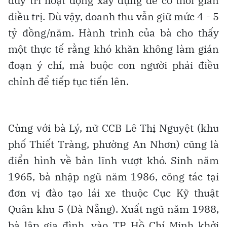
duy trì hoạt động xây dựng để có thời gian
điều trị. Dù vậy, doanh thu vẫn giữ mức 4 - 5
tỷ đồng/năm. Hành trình của bà cho thấy
một thực tế rằng khó khăn không làm gián
đoạn ý chí, mà buộc con người phải điều
chỉnh để tiếp tục tiến lên.
Cùng với bà Lý, nữ CCB Lê Thị Nguyệt (khu
phố Thiết Tràng, phường An Nhơn) cũng là
điển hình về bản lĩnh vượt khó. Sinh năm
1965, bà nhập ngũ năm 1986, công tác tại
đơn vị đào tạo lái xe thuộc Cục Kỹ thuật
Quân khu 5 (Đà Nẵng). Xuất ngũ năm 1988,
bà lập gia đình, vào TP Hồ Chí Minh khởi