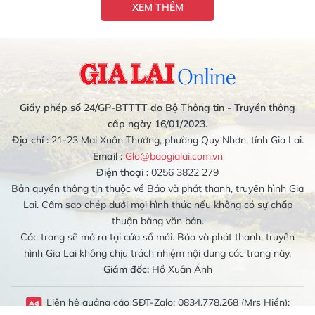
XEM THÊM
Giấy phép số 24/GP-BTTTT do Bộ Thông tin - Truyền thông
cấp ngày 16/01/2023.
Địa chỉ :
21-23 Mai Xuân Thưởng, phường Quy Nhơn, tỉnh Gia Lai.
Email :
Glo@baogialai.com.vn
Điện thoại :
0256 3822 279
Bản quyền thông tin thuộc về Báo và phát thanh, truyền hình Gia
Lai. Cấm sao chép dưới mọi hình thức nếu không có sự chấp
thuận bằng văn bản.
Các trang sẽ mở ra tại cửa sổ mới. Báo và phát thanh, truyền
hình Gia Lai không chịu trách nhiệm nội dung các trang này.
Giám đốc:
Hồ Xuân Ánh
Liên hệ quảng cáo SĐT-Zalo: 0834.778.268 (Mrs Hiền);