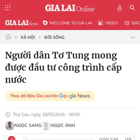
WELCOME TO GIA LAI
VIDEO
BÁ
XÃ HỘI
ĐỜI SỐNG
Người dân Tơ Tung mong
được đầu tư công trình cấp
nước
Theo dõi Báo Gia Lai trên
Thứ Sáu, ngày 29/05/2026 - 00:50
NGỌC SANG
NGỌC ÁNH
0:00
/
2:55