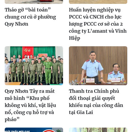
Tháo gỡ “bài toán”
Huấn luyện nghiệp vụ
chung cư cũ ở phường
PCCC và CNCH cho lực
Quy Nhơn
lượng PCCC cơ sở của 2
công ty L'amant và Vĩnh
Hiệp
Quy Nhơn Tây ra mắt
Thanh tra Chính phủ
mô hình “Khu phố
đối thoại giải quyết
không vũ khí, vật liệu
khiếu nại của công dân
nổ, công cụ hỗ trợ và
tại Gia Lai
pháo”