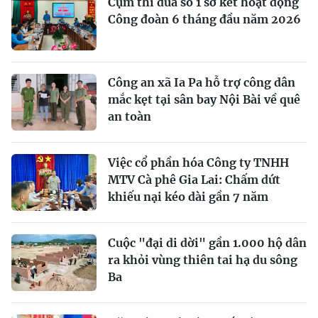
Cụm thi đua số 1 sơ kết hoạt động
Công đoàn 6 tháng đầu năm 2026
Công an xã Ia Pa hỗ trợ công dân
mắc kẹt tại sân bay Nội Bài về quê
an toàn
Việc cổ phần hóa Công ty TNHH
MTV Cà phê Gia Lai: Chấm dứt
khiếu nại kéo dài gần 7 năm
Cuộc "đại di dời" gần 1.000 hộ dân
ra khỏi vùng thiên tai hạ du sông
Ba