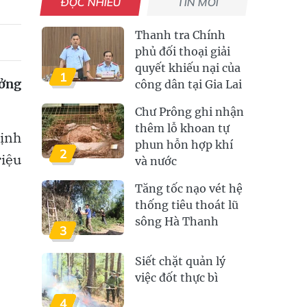
ĐỌC NHIỀU
TIN MỚI
Thanh tra Chính
phủ đối thoại giải
quyết khiếu nại của
1
ưởng
công dân tại Gia Lai
Chư Prông ghi nhận
thêm lỗ khoan tự
định
phun hỗn hợp khí
2
riệu
và nước
Tăng tốc nạo vét hệ
thống tiêu thoát lũ
sông Hà Thanh
3
Siết chặt quản lý
việc đốt thực bì
4