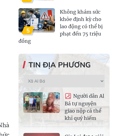
Không khám sức
khỏe định kỳ cho
lao động có thể bị
5
phạt đến 75 triệu
đồng
TIN ĐỊA PHƯƠNG
Người dân Al
Bá tự nguyện
giao nộp cá thể
khỉ quý hiếm
Nhà
chức