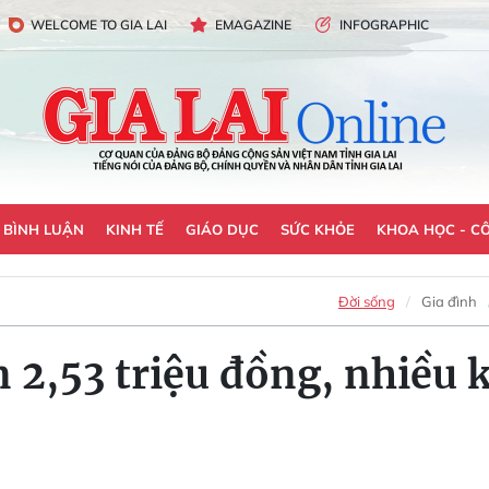
WELCOME TO GIA LAI
EMAGAZINE
INFOGRAPHIC
- BÌNH LUẬN
KINH TẾ
GIÁO DỤC
SỨC KHỎE
KHOA HỌC - C
Đời sống
Gia đình
ên 2,53 triệu đồng, nhiề