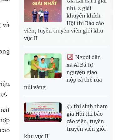
Gia Lai đạt 1 giải
nhì, 2 giải
khuyến khích
Hội thi Báo cáo
g và
viên, tuyên truyền viên giỏi khu
vực II
rong
Người dân
xã Al Bá tự
nguyện giao
nộp cá thể rùa
iệu
núi vàng
ng.
47 thí sinh tham
soát
gia Hội thi báo
 hợp
cáo viên, tuyên
 cao
truyền viên giỏi
khu vực II