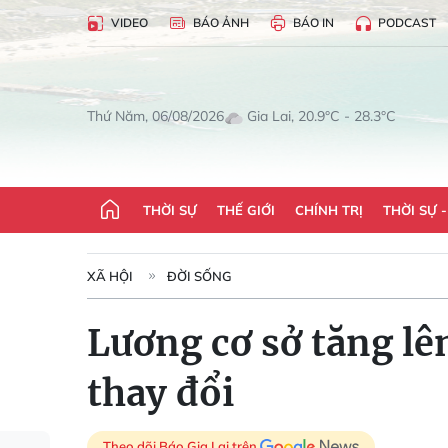
VIDEO
BÁO ẢNH
BÁO IN
PODCAST
Gia Lai, 20.9°C - 28.3°C
Thứ Năm, 06/08/2026
THỜI SỰ
THẾ GIỚI
CHÍNH TRỊ
THỜI SỰ 
XÃ HỘI
ĐỜI SỐNG
Lương cơ sở tăng l
thay đổi
Theo dõi Báo Gia Lai trên