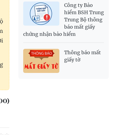
Công ty Bảo
hiểm BSH Trung
Trung Bộ thông
lộ
báo mất giấy
m
chứng nhận bảo hiểm
ời
Thông báo mất
giấy tờ
g
ĐO)