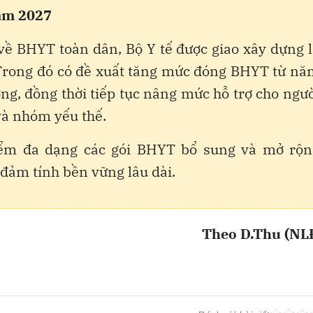
ăm 2027
 về BHYT toàn dân, Bộ Y tế được giao xây dựng 
 Trong đó có đề xuất tăng mức đóng BHYT từ nă
ng, đồng thời tiếp tục nâng mức hỗ trợ cho ngư
và nhóm yếu thế.
iểm đa dạng các gói BHYT bổ sung và mở rộn
ảm tính bền vững lâu dài.
Theo D.Thu (NL