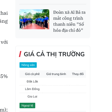
thai
Đoàn xã Al Bá ra
mắt công trình
tăng
thanh niên "Số
hóa địa chỉ đỏ"
 với
GIÁ CẢ THỊ TRƯỜNG
Nông sản
Giá cà phê
Giá trung bình
Thay đổi
4,5%
Đắk Lắk
Lâm Đồng
Gia Lai
Đắk Nông
Ngoại tệ
ăm);
Hồ tiêu