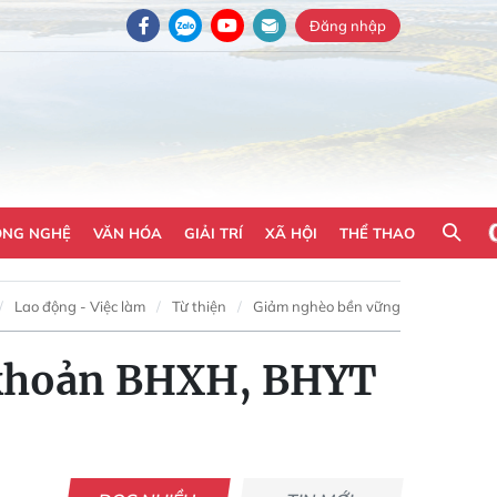
Đăng nhập
ÔNG NGHỆ
VĂN HÓA
GIẢI TRÍ
XÃ HỘI
THỂ THAO
Lao động - Việc làm
Từ thiện
Giảm nghèo bền vững
u khoản BHXH, BHYT