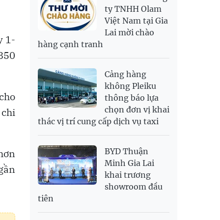
RUB
307.79
340.71
ty TNHH Olam
Việt Nam tại Gia
SAR
6,944.19
7,243.07
Lai mời chào
SEK
2,709.1
2,823.98
y 1-
hàng cạnh tranh
SGD
19,929.2
20,130.51
20,816.88
850
THB
699.53
777.26
810.22
Cảng hàng
USD
26,010
26,040
26,420
không Pleiku
 cho
thông báo lựa
chọn đơn vị khai
 chi
thác vị trí cung cấp dịch vụ taxi
BYD Thuận
 hơn
Minh Gia Lai
 gần
khai trương
showroom đầu
tiên