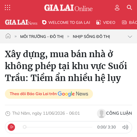
WELCOME TO GIA LAI
VIDEO
BÁ
MÔI TRƯỜNG - ĐÔ THỊ
NHỊP SỐNG ĐÔ THỊ
Xây dựng, mua bán nhà ở
không phép tại khu vực Suối
Trầu: Tiềm ẩn nhiều hệ lụy
Theo dõi Báo Gia Lai trên
Thứ Năm, ngày 11/06/2026 - 06:01
CÔNG LUẬN
0:00
/
3:30