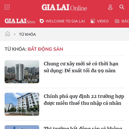
WELCOME TO GIA LAI
VIDEO
BÁ
TỪ KHÓA
TỪ KHÓA:
BẤT ĐỘNG SẢN
Chung cư xây mới sẽ có thời hạn
sử dụng: Đề xuất tối đa 99 năm
Chính phủ quy định 22 trường hợp
được miễn thuế thu nhập cá nhân
Thị trường bất động sản sẽ không