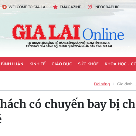
WELCOME TO GIA LAI
EMAGAZINE
INFOGRAPHIC
- BÌNH LUẬN
KINH TẾ
GIÁO DỤC
SỨC KHỎE
KHOA HỌC - C
Đời sống
Gia đình
hách có chuyến bay bị chậ
é