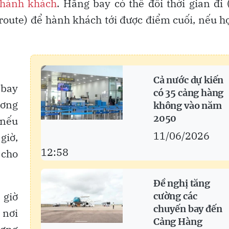
hành khách
. Hãng bay có thể đổi thời gian đi 
route) để hành khách tới được điểm cuối, nếu h
Cả nước dự kiến
 bay
có 35 cảng hàng
ương
không vào năm
2050
 nếu
11/06/2026
giờ,
12:58
 cho
Đề nghị tăng
 giờ
cường các
chuyến bay đến
 nơi
Cảng Hàng