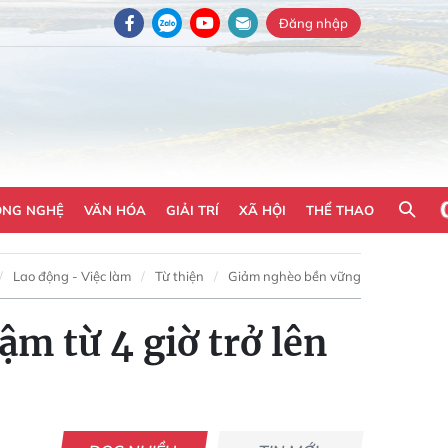
Đăng nhập
ÔNG NGHỆ
VĂN HÓA
GIẢI TRÍ
XÃ HỘI
THỂ THAO
Lao động - Việc làm
Từ thiện
Giảm nghèo bền vững
m từ 4 giờ trở lên