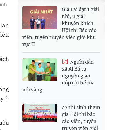
inh
Gia Lai đạt 1 giải
nhì, 2 giải
khuyến khích
ian
Hội thi Báo cáo
 lên
viên, tuyên truyền viên giỏi khu
vực II
hách
Người dân
xã Al Bá tự
nguyện giao
nộp cá thể rùa
đồng
núi vàng
y ít
47 thí sinh tham
gia Hội thi báo
cáo viên, tuyên
iếu
truyền viên giỏi