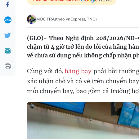
MỘC TRÀ
(theo VnExpress, TNO)
(GLO)- Theo Nghị định 208/2026/NĐ-C
chậm từ 4 giờ trở lên do lỗi của hãng hà
vé chưa sử dụng nếu không chấp nhận p
Cùng với đó,
hãng bay
phải bồi thường
xác nhận chỗ và có vé trên chuyến bay.
mỗi chuyến bay, bao gồm cả trường h