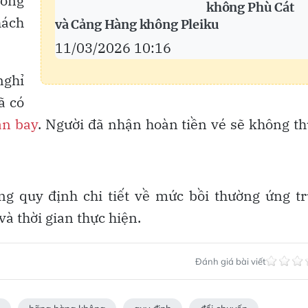
ương
không Phù Cát
hách
và Cảng Hàng không Pleiku
11/03/2026 10:16
nghỉ
ã có
ân bay
. Người đã nhận hoàn tiền vé sẽ không t
g quy định chi tiết về mức bồi thường ứng t
à thời gian thực hiện.
Đánh giá bài viết