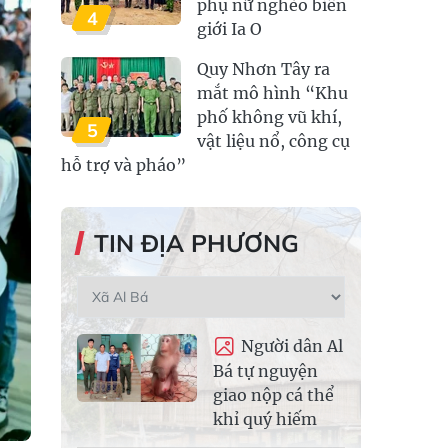
phụ nữ nghèo biên
4
giới Ia O
Quy Nhơn Tây ra
mắt mô hình “Khu
phố không vũ khí,
5
vật liệu nổ, công cụ
hỗ trợ và pháo”
TIN ĐỊA PHƯƠNG
Người dân Al
Bá tự nguyện
giao nộp cá thể
khỉ quý hiếm