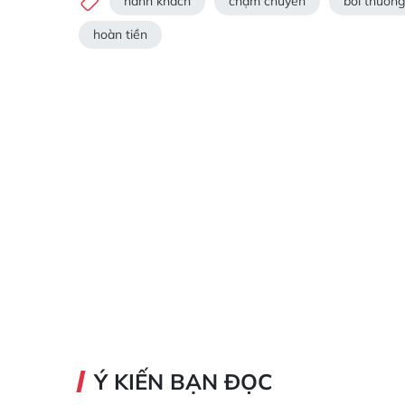
hành khách
chậm chuyến
bồi thường
hoàn tiền
Ý KIẾN BẠN ĐỌC