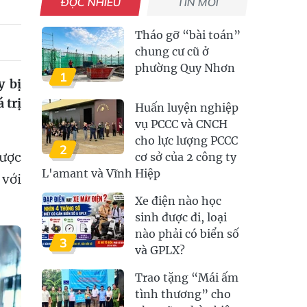
ĐỌC NHIỀU
TIN MỚI
Tháo gỡ “bài toán”
chung cư cũ ở
phường Quy Nhơn
1
y bị
 trị
Huấn luyện nghiệp
vụ PCCC và CNCH
cho lực lượng PCCC
2
được
cơ sở của 2 công ty
L'amant và Vĩnh Hiệp
 với
Xe điện nào học
sinh được đi, loại
nào phải có biển số
3
và GPLX?
Trao tặng “Mái ấm
tình thương” cho