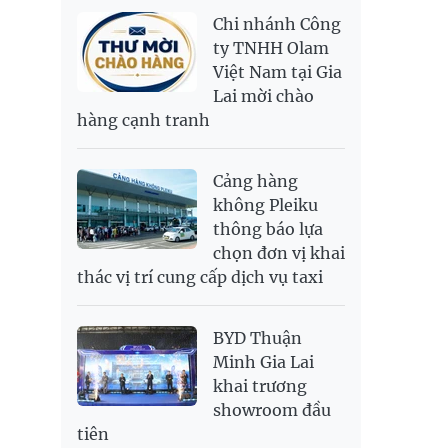
NOK
2,697.17
2,811.55
Chi nhánh Công
PNJ
138,500,000
142,200,000
RUB
304.3
336.84
ty TNHH Olam
Việt Nam tại Gia
SAR
6,945.42
7,244.36
Lai mời chào
SEK
2,702.79
2,817.41
hàng cạnh tranh
SGD
19,916.94
20,118.12
20,804.08
THB
698.84
776.49
809.42
Cảng hàng
USD
26,000
26,030
26,410
không Pleiku
thông báo lựa
chọn đơn vị khai
thác vị trí cung cấp dịch vụ taxi
BYD Thuận
Minh Gia Lai
khai trương
showroom đầu
tiên