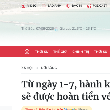
VIDEO
BÁO ẢNH
BÁO IN
PODCAST
Gia Lai, 21.6°C - 26.1°C
Thứ Sáu, 07/08/2026
THỜI SỰ
THẾ GIỚI
CHÍNH TRỊ
THỜI SỰ 
XÃ HỘI
ĐỜI SỐNG
Từ ngày 1-7, hành k
sẽ được hoàn tiền v
Theo dõi Báo Gia Lai trên