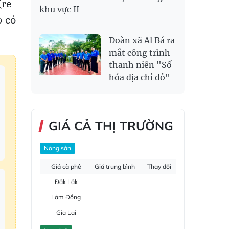
(re-
khu vực II
ọ có
Đoàn xã Al Bá ra
mắt công trình
thanh niên "Số
hóa địa chỉ đỏ"
GIÁ CẢ THỊ TRƯỜNG
Nông sản
Giá cà phê
Giá trung bình
Thay đổi
Đắk Lắk
Lâm Đồng
Gia Lai
Đắk Nông