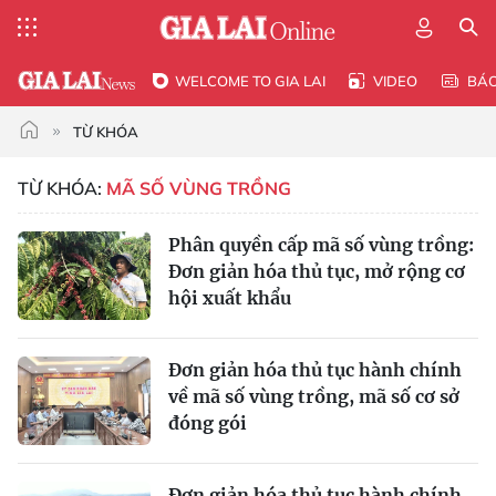
WELCOME TO GIA LAI
VIDEO
BÁ
TỪ KHÓA
TỪ KHÓA:
MÃ SỐ VÙNG TRỒNG
Phân quyền cấp mã số vùng trồng:
Đơn giản hóa thủ tục, mở rộng cơ
hội xuất khẩu
Đơn giản hóa thủ tục hành chính
về mã số vùng trồng, mã số cơ sở
đóng gói
Đơn giản hóa thủ tục hành chính