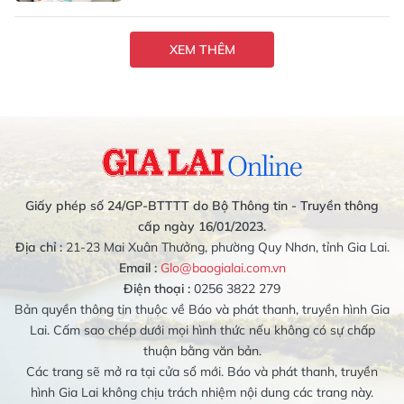
XEM THÊM
Giấy phép số 24/GP-BTTTT do Bộ Thông tin - Truyền thông
cấp ngày 16/01/2023.
Địa chỉ :
21-23 Mai Xuân Thưởng, phường Quy Nhơn, tỉnh Gia Lai.
Email :
Glo@baogialai.com.vn
Điện thoại :
0256 3822 279
Bản quyền thông tin thuộc về Báo và phát thanh, truyền hình Gia
Lai. Cấm sao chép dưới mọi hình thức nếu không có sự chấp
thuận bằng văn bản.
Các trang sẽ mở ra tại cửa sổ mới. Báo và phát thanh, truyền
hình Gia Lai không chịu trách nhiệm nội dung các trang này.