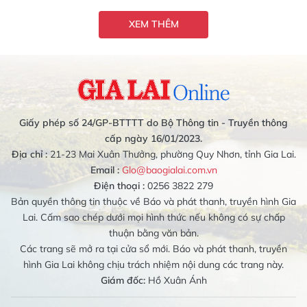
XEM THÊM
Giấy phép số 24/GP-BTTTT do Bộ Thông tin - Truyền thông
cấp ngày 16/01/2023.
Địa chỉ :
21-23 Mai Xuân Thưởng, phường Quy Nhơn, tỉnh Gia Lai.
Email :
Glo@baogialai.com.vn
Điện thoại :
0256 3822 279
Bản quyền thông tin thuộc về Báo và phát thanh, truyền hình Gia
Lai. Cấm sao chép dưới mọi hình thức nếu không có sự chấp
thuận bằng văn bản.
Các trang sẽ mở ra tại cửa sổ mới. Báo và phát thanh, truyền
hình Gia Lai không chịu trách nhiệm nội dung các trang này.
Giám đốc:
Hồ Xuân Ánh