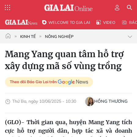
WELCOME TO GIA LAI
VIDEO
BÁ
KINH TẾ
NÔNG NGHIỆP
Mang Yang quan tâm hỗ trợ
xây dựng mã số vùng trồng
Theo dõi Báo Gia Lai trên
Thứ Ba, ngày 10/06/2025 - 10:30
HỒNG THƯƠNG
(GLO)- Thời gian qua, huyện Mang Yang tích
cực hỗ trợ người dân, hợp tác xã và doanh