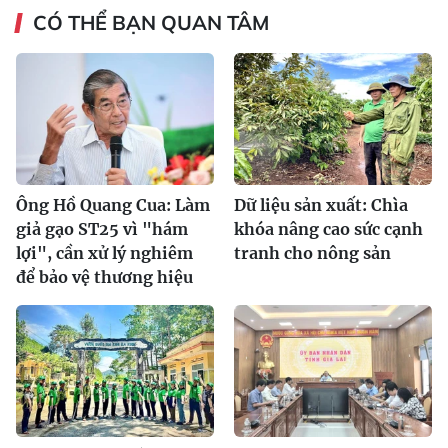
CÓ THỂ BẠN QUAN TÂM
Ông Hồ Quang Cua: Làm
Dữ liệu sản xuất: Chìa
giả gạo ST25 vì "hám
khóa nâng cao sức cạnh
lợi", cần xử lý nghiêm
tranh cho nông sản
để bảo vệ thương hiệu