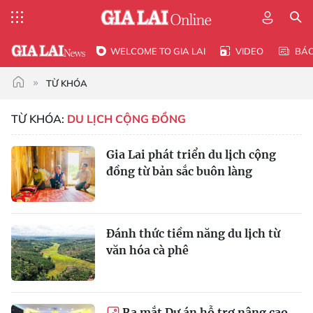
WELCOME TO GIA LAI
VIDEO
BÁ
TỪ KHÓA
TỪ KHÓA:
DU LỊCH CỘNG ĐỒNG
Gia Lai phát triển du lịch cộng
đồng từ bản sắc buôn làng
Đánh thức tiềm năng du lịch từ
văn hóa cà phê
Ra mắt Dự án hỗ trợ nâng cao