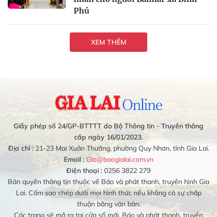
Phú
XEM THÊM
Giấy phép số 24/GP-BTTTT do Bộ Thông tin - Truyền thông
cấp ngày 16/01/2023.
Địa chỉ :
21-23 Mai Xuân Thưởng, phường Quy Nhơn, tỉnh Gia Lai.
Email :
Glo@baogialai.com.vn
Điện thoại :
0256 3822 279
Bản quyền thông tin thuộc về Báo và phát thanh, truyền hình Gia
Lai. Cấm sao chép dưới mọi hình thức nếu không có sự chấp
thuận bằng văn bản.
Các trang sẽ mở ra tại cửa sổ mới. Báo và phát thanh, truyền