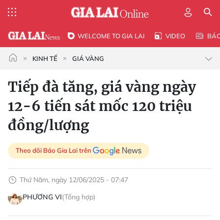
WELCOME TO GIA LAI
VIDEO
BÁ
KINH TẾ
GIÁ VÀNG
Tiếp đà tăng, giá vàng ngày
12-6 tiến sát mốc 120 triệu
đồng/lượng
Theo dõi Báo Gia Lai trên
Thứ Năm, ngày 12/06/2025 - 07:47
PHƯƠNG VI
(Tổng hợp)