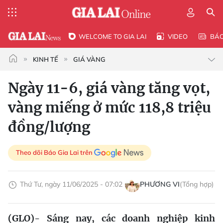
WELCOME TO GIA LAI
VIDEO
BÁ
KINH TẾ
GIÁ VÀNG
Ngày 11-6, giá vàng tăng vọt,
vàng miếng ở mức 118,8 triệu
đồng/lượng
Theo dõi Báo Gia Lai trên
Thứ Tư, ngày 11/06/2025 - 07:02
PHƯƠNG VI
(Tổng hợp)
(GLO)- Sáng nay, các doanh nghiệp kinh