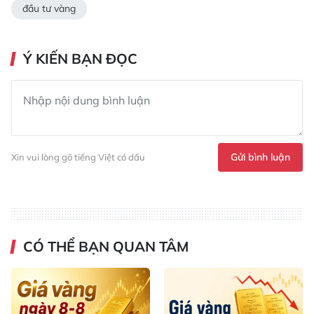
đầu tư vàng
Ý KIẾN BẠN ĐỌC
Gửi bình luận
Xin vui lòng gõ tiếng Việt có dấu
CÓ THỂ BẠN QUAN TÂM