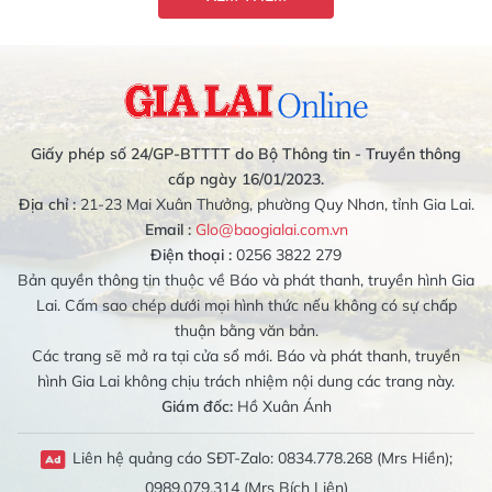
Giấy phép số 24/GP-BTTTT do Bộ Thông tin - Truyền thông
cấp ngày 16/01/2023.
Địa chỉ :
21-23 Mai Xuân Thưởng, phường Quy Nhơn, tỉnh Gia Lai.
Email :
Glo@baogialai.com.vn
Điện thoại :
0256 3822 279
Bản quyền thông tin thuộc về Báo và phát thanh, truyền hình Gia
Lai. Cấm sao chép dưới mọi hình thức nếu không có sự chấp
thuận bằng văn bản.
Các trang sẽ mở ra tại cửa sổ mới. Báo và phát thanh, truyền
hình Gia Lai không chịu trách nhiệm nội dung các trang này.
Giám đốc:
Hồ Xuân Ánh
Liên hệ quảng cáo SĐT-Zalo: 0834.778.268 (Mrs Hiền);
0989.079.314 (Mrs Bích Liên)