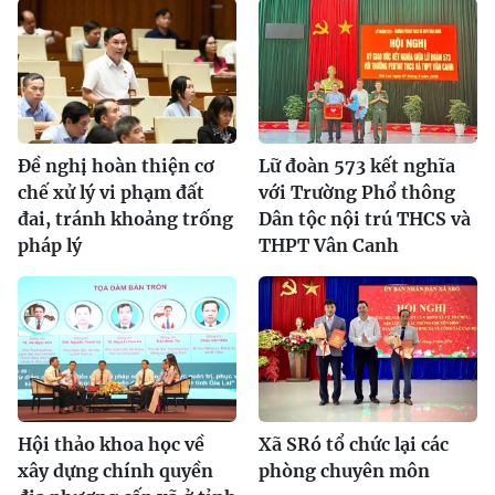
Đề nghị hoàn thiện cơ
Lữ đoàn 573 kết nghĩa
chế xử lý vi phạm đất
với Trường Phổ thông
đai, tránh khoảng trống
Dân tộc nội trú THCS và
pháp lý
THPT Vân Canh
Hội thảo khoa học về
Xã SRó tổ chức lại các
xây dựng chính quyền
phòng chuyên môn