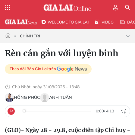
WELCOME TO GIA LAI
VIDEO
BÁ
CHÍNH TRỊ
Rèn cán gắn với luyện binh
Theo dõi Báo Gia Lai trên
Chủ Nhật, ngày 31/08/2025 - 13:48
HỒNG PHÚC
ANH TUẤN
0:00
/
4:13
(GLO)- Ngày 28 - 29.8, cuộc diễn tập Chỉ huy -