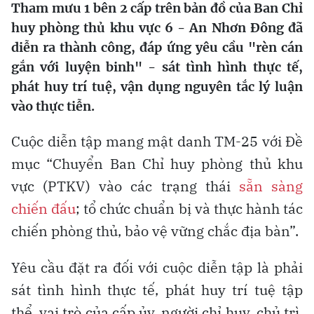
Tham mưu 1 bên 2 cấp trên bản đồ của Ban Chỉ
huy phòng thủ khu vực 6 - An Nhơn Đông đã
diễn ra thành công, đáp ứng yêu cầu "rèn cán
gắn với luyện binh" - sát tình hình thực tế,
phát huy trí tuệ, vận dụng nguyên tắc lý luận
vào thực tiễn.
Cuộc diễn tập mang mật danh TM-25 với Đề
mục “Chuyển Ban Chỉ huy phòng thủ khu
vực (PTKV) vào các trạng thái
sẵn sàng
chiến đấu
; tổ chức chuẩn bị và thực hành tác
chiến phòng thủ, bảo vệ vững chắc địa bàn”.
Yêu cầu đặt ra đối với cuộc diễn tập là phải
sát tình hình thực tế, phát huy trí tuệ tập
thể, vai trò của cấp ủy, người chỉ huy, chủ trì,