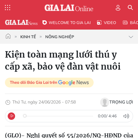
WELCOME TO GIA LAI
VIDEO
BÁ
KINH TẾ
NÔNG NGHIỆP
Kiện toàn mạng lưới thú y
cấp xã, bảo vệ đàn vật nuôi
Theo dõi Báo Gia Lai trên
Thứ Tư, ngày 24/06/2026 - 07:58
TRỌNG LỢI
0:00
/
4:46
(GLO)- Nghị quyết số 55/2026/NQ-HÐND của