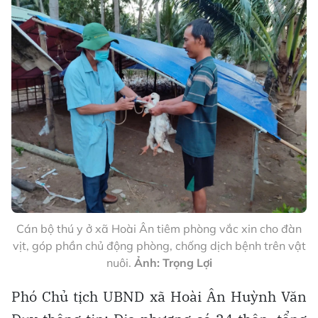
Cán bộ thú y ở xã Hoài Ân tiêm phòng vắc xin cho đàn
vịt, góp phần chủ động phòng, chống dịch bệnh trên vật
nuôi.
Ảnh: Trọng Lợi
Phó Chủ tịch UBND xã Hoài Ân Huỳnh Văn