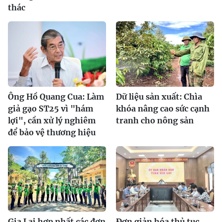
thác
Ông Hồ Quang Cua: Làm
Dữ liệu sản xuất: Chìa
giả gạo ST25 vì "hám
khóa nâng cao sức cạnh
lợi", cần xử lý nghiêm
tranh cho nông sản
để bảo vệ thương hiệu
Gia Lai hợp nhất các đơn
Đơn giản hóa thủ tục