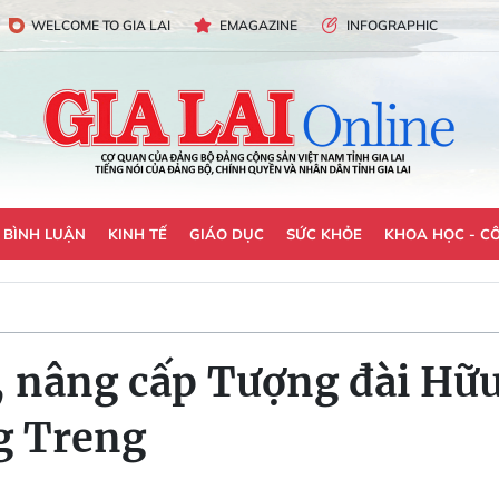
WELCOME TO GIA LAI
EMAGAZINE
INFOGRAPHIC
- BÌNH LUẬN
KINH TẾ
GIÁO DỤC
SỨC KHỎE
KHOA HỌC - C
, nâng cấp Tượng đài Hữu
g Treng