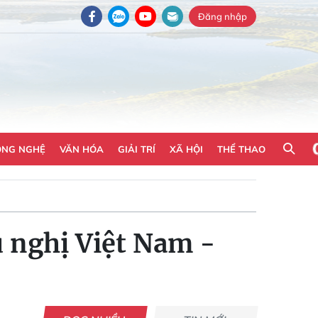
Đăng nhập
ÔNG NGHỆ
VĂN HÓA
GIẢI TRÍ
XÃ HỘI
THỂ THAO
 nghị Việt Nam -