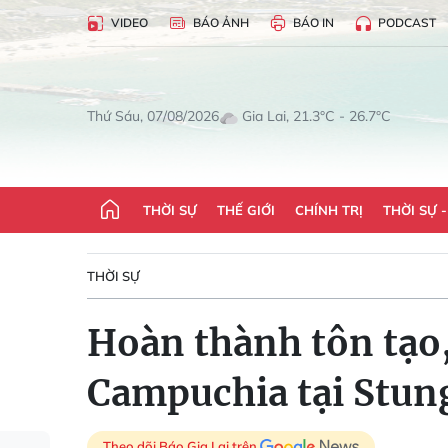
VIDEO
BÁO ẢNH
BÁO IN
PODCAST
Gia Lai, 21.3°C - 26.7°C
Thứ Sáu, 07/08/2026
THỜI SỰ
THẾ GIỚI
CHÍNH TRỊ
THỜI SỰ 
THỜI SỰ
Hoàn thành tôn tạo
Campuchia tại Stun
Theo dõi Báo Gia Lai trên