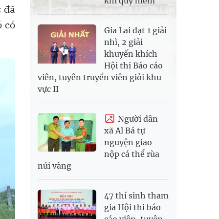
khỉ quý hiếm
c đã
ó có
Gia Lai đạt 1 giải
nhì, 2 giải
khuyến khích
Hội thi Báo cáo
viên, tuyên truyền viên giỏi khu
vực II
Người dân
xã Al Bá tự
nguyện giao
nộp cá thể rùa
núi vàng
47 thí sinh tham
gia Hội thi báo