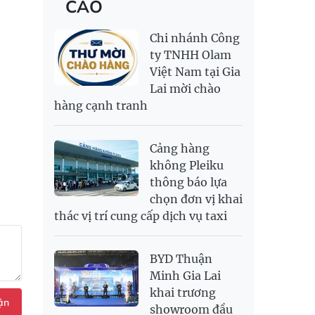
CÁO
RỒNG THĂNG
138,600,000
143,600,000
MYR
6,347.1
6,485.21
LONG 999.9
NOK
2,697.17
2,811.55
Chi nhánh Công
PNJ
138,500,000
142,200,000
RUB
304.3
336.84
ty TNHH Olam
Việt Nam tại Gia
SAR
6,945.42
7,244.36
Lai mời chào
SEK
2,702.79
2,817.41
hàng cạnh tranh
SGD
19,916.94
20,118.12
20,804.08
THB
698.84
776.49
809.42
Cảng hàng
USD
26,000
26,030
26,410
không Pleiku
thông báo lựa
chọn đơn vị khai
thác vị trí cung cấp dịch vụ taxi
BYD Thuận
Minh Gia Lai
khai trương
ận
showroom đầu