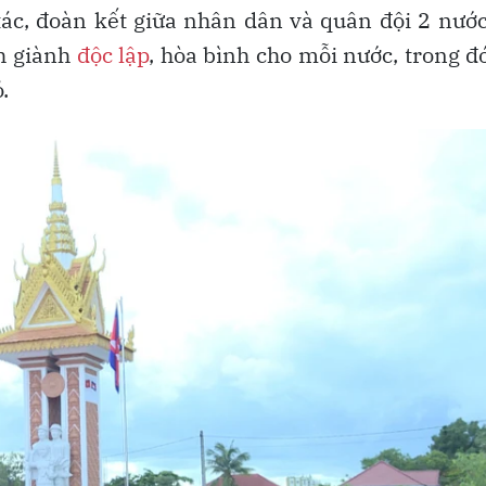
p tác, đoàn kết giữa nhân dân và quân đội 2 nướ
nh giành
độc lập
, hòa bình cho mỗi nước, trong đ
.