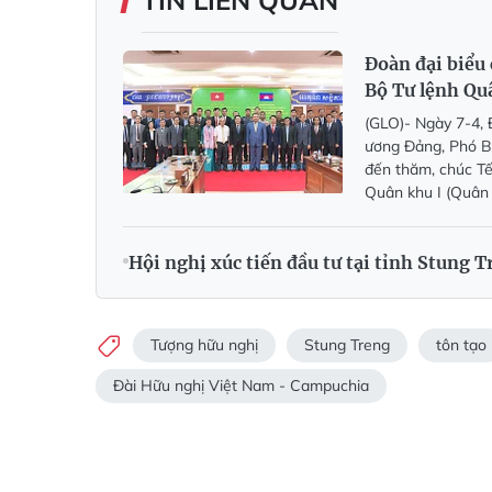
TIN LIÊN QUAN
Đoàn đại biểu 
Bộ Tư lệnh Qu
(GLO)- Ngày 7-4, 
ương Đảng, Phó B
đến thăm, chúc Tế
Quân khu I (Quân
Hội nghị xúc tiến đầu tư tại tỉnh Stung 
Tượng hữu nghị
Stung Treng
tôn tạo
Đài Hữu nghị Việt Nam - Campuchia