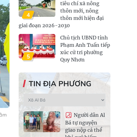
tiêu chí xã nông
thôn mới, nông
4
thôn mới hiện đại
giai đoạn 2026-2030
Chủ tịch UBND tỉnh
Phạm Anh Tuấn tiếp
xúc cử tri phường
5
Quy Nhơn
TIN ĐỊA PHƯƠNG
nằm
Người dân Al
Bá tự nguyện
giao nộp cá thể