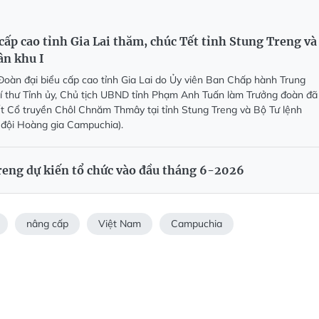
cấp cao tỉnh Gia Lai thăm, chúc Tết tỉnh Stung Treng và
ân khu I
Đoàn đại biểu cấp cao tỉnh Gia Lai do Ủy viên Ban Chấp hành Trung
í thư Tỉnh ủy, Chủ tịch UBND tỉnh Phạm Anh Tuấn làm Trưởng đoàn đã
t Cổ truyền Chôl Chnăm Thmây tại tỉnh Stung Treng và Bộ Tư lệnh
 đội Hoàng gia Campuchia).
Treng dự kiến tổ chức vào đầu tháng 6-2026
nâng cấp
Việt Nam
Campuchia