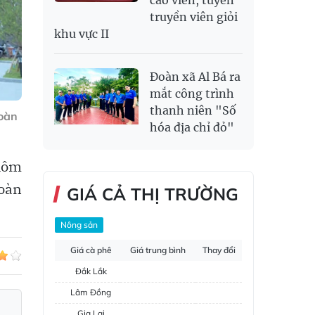
cáo viên, tuyên
truyền viên giỏi
khu vực II
Đoàn xã Al Bá ra
mắt công trình
thanh niên "Số
oàn
hóa địa chỉ đỏ"
 hôm
đoàn
GIÁ CẢ THỊ TRƯỜNG
Nông sản
Giá cà phê
Giá trung bình
Thay đổi
Đắk Lắk
Lâm Đồng
Gia Lai