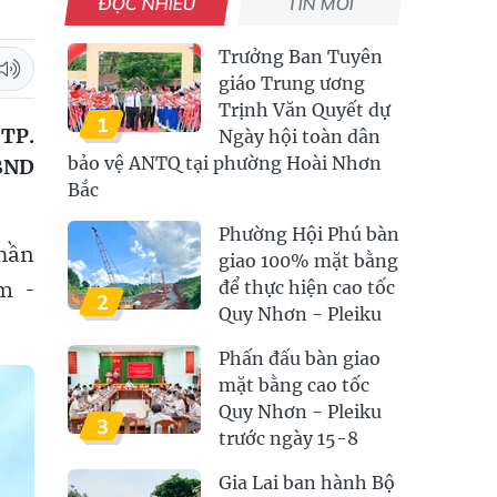
ĐỌC NHIỀU
TIN MỚI
Trưởng Ban Tuyên
giáo Trung ương
Trịnh Văn Quyết dự
1
 TP.
Ngày hội toàn dân
bảo vệ ANTQ tại phường Hoài Nhơn
UBND
Bắc
Phường Hội Phú bàn
phần
giao 100% mặt bằng
m -
để thực hiện cao tốc
2
Quy Nhơn - Pleiku
Phấn đấu bàn giao
mặt bằng cao tốc
Quy Nhơn - Pleiku
3
trước ngày 15-8
Gia Lai ban hành Bộ