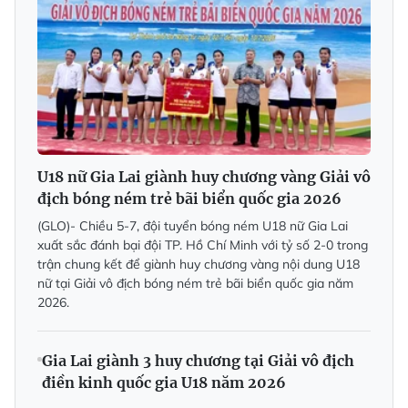
U18 nữ Gia Lai giành huy chương vàng Giải vô
địch bóng ném trẻ bãi biển quốc gia 2026
(GLO)- Chiều 5-7, đội tuyển bóng ném U18 nữ Gia Lai
xuất sắc đánh bại đội TP. Hồ Chí Minh với tỷ số 2-0 trong
trận chung kết để giành huy chương vàng nội dung U18
nữ tại Giải vô địch bóng ném trẻ bãi biển quốc gia năm
2026.
Gia Lai giành 3 huy chương tại Giải vô địch
điền kinh quốc gia U18 năm 2026