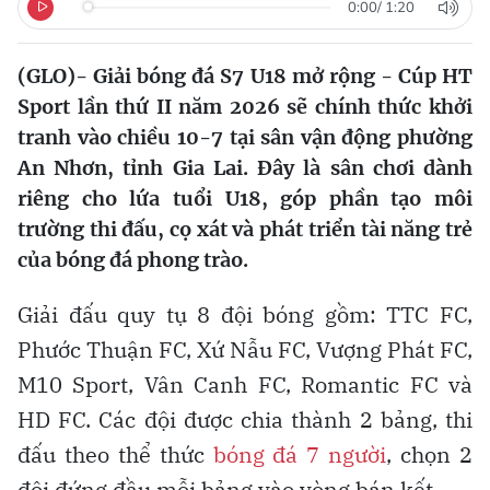
0:00
/
1:20
(GLO)- Giải bóng đá S7 U18 mở rộng - Cúp HT
Sport lần thứ II năm 2026 sẽ chính thức khởi
tranh vào chiều 10-7 tại sân vận động phường
An Nhơn, tỉnh Gia Lai. Đây là sân chơi dành
riêng cho lứa tuổi U18, góp phần tạo môi
trường thi đấu, cọ xát và phát triển tài năng trẻ
của bóng đá phong trào.
Giải đấu quy tụ 8 đội bóng gồm: TTC FC,
Phước Thuận FC, Xứ Nẫu FC, Vượng Phát FC,
M10 Sport, Vân Canh FC, Romantic FC và
HD FC. Các đội được chia thành 2 bảng, thi
đấu theo thể thức
bóng đá 7 người
, chọn 2
đội đứng đầu mỗi bảng vào vòng bán kết.