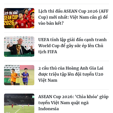
Lịch thi đấu ASEAN Cup 2026 (AFF
Cup) mới nhất: Việt Nam cần gì để
vào bán kết?
UEFA tính lập giải đấu cạnh tranh
World Cup để gây sức ép lên Chủ
tịch FIFA
2 cầu thủ của Hoàng Anh Gia Lai
được triệu tập lên đội tuyển U20
Việt Nam
ASEAN Cup 2026: 'Chìa khóa' giúp
tuyển Việt Nam quật ngã
Indonesia