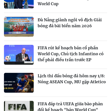
World Cup
Đà Nẵng giành ngôi vô địch Giải
bóng đá bãi biển năm 2026
FIFA rút kế hoạch bán cổ phần
World Cup, Chủ tịch Infantino có
thể phải điều trần trước EP
Lịch thi đấu bóng đá hôm nay 1/8:
Nóng ASEAN Cup, MU gặp Atletico
FIFA đáp trả UEFA giữa bão phản
đối kế hoạch "bán World Cup"