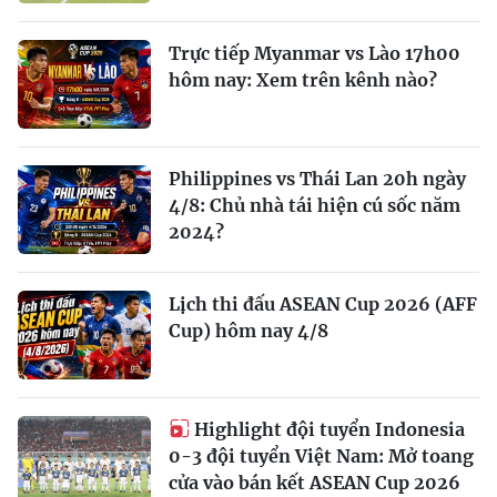
Trực tiếp Myanmar vs Lào 17h00
hôm nay: Xem trên kênh nào?
Philippines vs Thái Lan 20h ngày
4/8: Chủ nhà tái hiện cú sốc năm
2024?
Lịch thi đấu ASEAN Cup 2026 (AFF
Cup) hôm nay 4/8
Highlight đội tuyển Indonesia
0-3 đội tuyển Việt Nam: Mở toang
cửa vào bán kết ASEAN Cup 2026