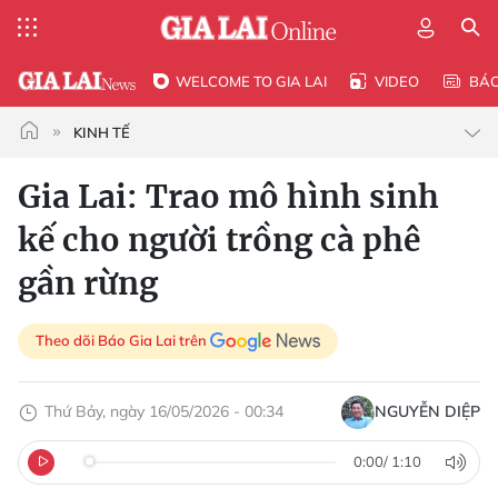
WELCOME TO GIA LAI
VIDEO
BÁ
KINH TẾ
Gia Lai: Trao mô hình sinh
kế cho người trồng cà phê
gần rừng
Theo dõi Báo Gia Lai trên
Thứ Bảy, ngày 16/05/2026 - 00:34
NGUYỄN DIỆP
0:00
/
1:10