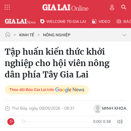
WELCOME TO GIA LAI
VIDEO
BÁ
KINH TẾ
NÔNG NGHIỆP
Tập huấn kiến thức khởi
nghiệp cho hội viên nông
dân phía Tây Gia Lai
Theo dõi Báo Gia Lai trên
Thứ Bảy, ngày 09/05/2026 - 08:37
MINH KHOA
0:00
/
0:38