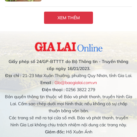
XEM THÊM
Giấy phép số 24/GP-BTTTT do Bộ Thông tin - Truyền thông
cấp ngày 16/01/2023.
Địa chỉ :
21-23 Mai Xuân Thưởng, phường Quy Nhơn, tỉnh Gia Lai.
Email :
Glo@baogialai.com.vn
Điện thoại :
0256 3822 279
Bản quyền thông tin thuộc về Báo và phát thanh, truyền hình Gia
Lai. Cấm sao chép dưới mọi hình thức nếu không có sự chấp
thuận bằng văn bản.
Các trang sẽ mở ra tại cửa sổ mới. Báo và phát thanh, truyền
hình Gia Lai không chịu trách nhiệm nội dung các trang này.
Giám đốc:
Hồ Xuân Ánh