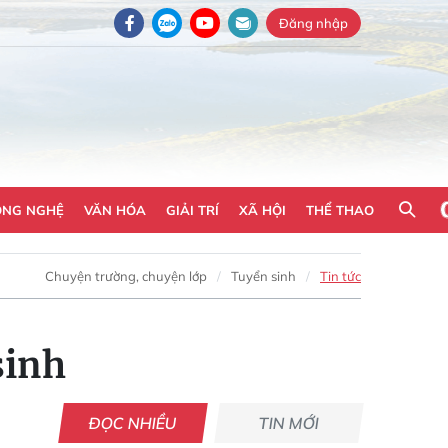
Đăng nhập
ÔNG NGHỆ
VĂN HÓA
GIẢI TRÍ
XÃ HỘI
THỂ THAO
Chuyện trường, chuyện lớp
Tuyển sinh
Tin tức
sinh
ĐỌC NHIỀU
TIN MỚI