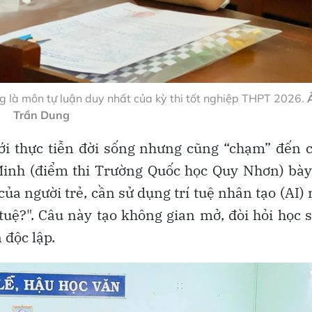
ng là môn tự luận duy nhất của kỳ thi tốt nghiệp THPT 2026.
Trần Dung
 với thực tiễn đời sống nhưng cũng “chạm” đến
inh (điểm thi Trường Quốc học Quy Nhơn) bày
ủa người trẻ, cần sử dụng trí tuệ nhân tạo (AI)
tuệ?". Câu này tạo không gian mở, đòi hỏi học 
 độc lập.