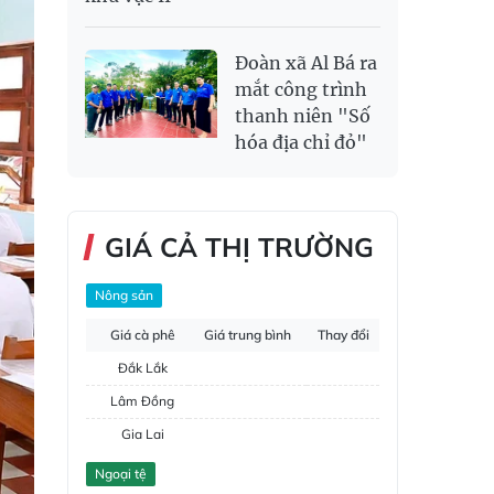
Đoàn xã Al Bá ra
mắt công trình
thanh niên "Số
hóa địa chỉ đỏ"
GIÁ CẢ THỊ TRƯỜNG
Nông sản
Giá cà phê
Giá trung bình
Thay đổi
Đắk Lắk
Lâm Đồng
Gia Lai
Đắk Nông
Ngoại tệ