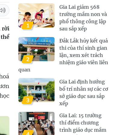
Gia Lai giảm 568
trường mầm non và
phổ thông công lập
1
 rời
sau sắp xếp
 thể
Đắk Lắk hủy kết quả
thi của thí sinh gian
lận, xem xét trách
2
nhiệm giáo viên liên
quan
 hoá
Gia Lai định hướng
vươn
bố trí nhân sự các cơ
 học
sở giáo dục sau sắp
3
xếp
Gia Lai: 15 trường
thí điểm chương
trình giáo dục mầm
4