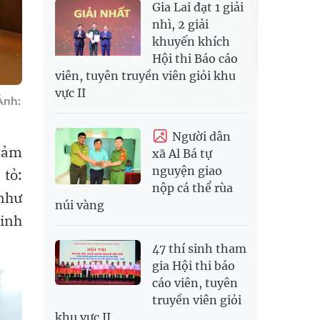
Gia Lai đạt 1 giải
nhì, 2 giải
khuyến khích
Hội thi Báo cáo
viên, tuyên truyền viên giỏi khu
vực II
Ảnh:
Người dân
 cảm
xã Al Bá tự
nguyện giao
 tỏ:
nộp cá thể rùa
 như
núi vàng
sinh
47 thí sinh tham
gia Hội thi báo
cáo viên, tuyên
truyền viên giỏi
khu vực II