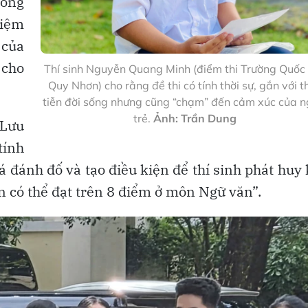
công
hiệm
 của
 cho
Thí sinh Nguyễn Quang Minh (điểm thi Trường Quốc
Quy Nhơn) cho rằng đề thi có tính thời sự, gắn với t
tiễn đời sống nhưng cũng “chạm” đến cảm xúc của n
trẻ.
Ảnh: Trần Dung
 Lưu
tính
uá đánh đố và tạo điều kiện để thí sinh phát huy
tin có thể đạt trên 8 điểm ở môn Ngữ văn”.