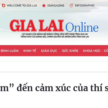
WELCOME TO GIA LAI
EMAGAZINE
INFOGRAPHIC
- BÌNH LUẬN
KINH TẾ
GIÁO DỤC
SỨC KHỎE
KHOA HỌC - C
ạm” đến cảm xúc của thí 