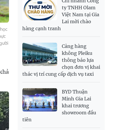
Chi nhánh Công
PNJ
138,500,000
142,500,000
RUB
307.79
340.71
ty TNHH Olam
Việt Nam tại Gia
SAR
6,944.19
7,243.07
Lai mời chào
SEK
2,709.1
2,823.98
hàng cạnh tranh
 học
SGD
19,929.2
20,130.51
20,816.88
hực
THB
699.53
777.26
810.22
gười
Cảng hàng
USD
26,010
26,040
26,420
không Pleiku
thông báo lựa
chọn đơn vị khai
 khả
thác vị trí cung cấp dịch vụ taxi
BYD Thuận
Minh Gia Lai
khai trương
showroom đầu
tiên