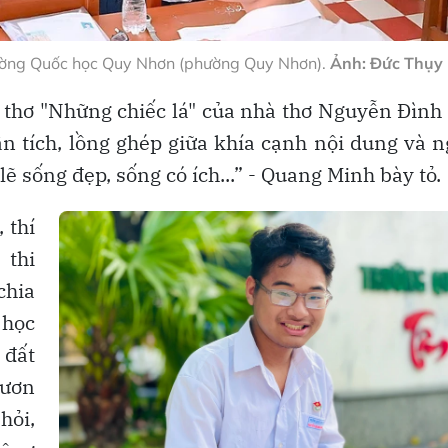
Trường Quốc học Quy Nhơn (phường Quy Nhơn).
Ảnh: Đức Thụy
i thơ "Những chiếc lá" của nhà thơ Nguyễn Đình
 tích, lồng ghép giữa khía cạnh nội dung và 
lẽ sống đẹp, sống có ích...” - Quang Minh bày tỏ.
 thí
thi
chia
 học
 đất
ươn
hỏi,