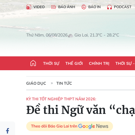
VIDEO
BÁO ẢNH
BÁO IN
PODCAST
Gia Lai, 21.3°C - 28.2°C
Thứ Năm, 06/08/2026
THỜI SỰ
THẾ GIỚI
CHÍNH TRỊ
THỜI SỰ 
GIÁO DỤC
TIN TỨC
KỲ THI TỐT NGHIỆP THPT NĂM 2026:
Đề thi Ngữ văn “ch
Theo dõi Báo Gia Lai trên