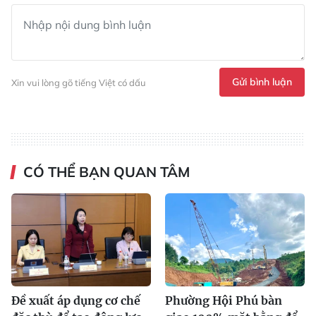
Gửi bình luận
Xin vui lòng gõ tiếng Việt có dấu
CÓ THỂ BẠN QUAN TÂM
Đề xuất áp dụng cơ chế
Phường Hội Phú bàn