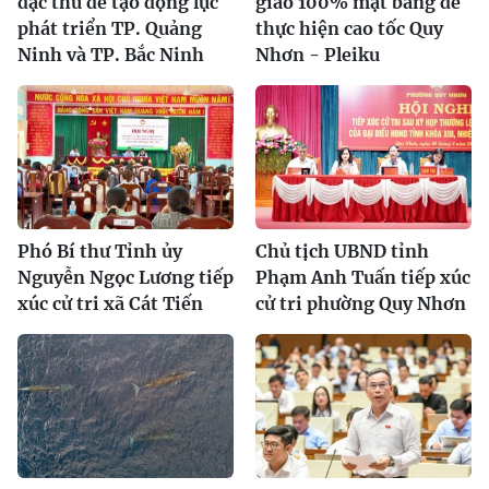
đặc thù để tạo động lực
giao 100% mặt bằng để
phát triển TP. Quảng
thực hiện cao tốc Quy
Ninh và TP. Bắc Ninh
Nhơn - Pleiku
Phó Bí thư Tỉnh ủy
Chủ tịch UBND tỉnh
Nguyễn Ngọc Lương tiếp
Phạm Anh Tuấn tiếp xúc
xúc cử tri xã Cát Tiến
cử tri phường Quy Nhơn