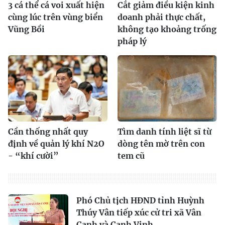
3 cá thể cá voi xuất hiện
Cắt giảm điều kiện kinh
cùng lúc trên vùng biển
doanh phải thực chất,
Vũng Bồi
không tạo khoảng trống
pháp lý
Cần thống nhất quy
Tìm danh tính liệt sĩ từ
định về quản lý khí N2O
dòng tên mờ trên con
- “khí cười”
tem cũ
Phó Chủ tịch HĐND tỉnh Huỳnh
Thúy Vân tiếp xúc cử tri xã Vân
Canh và Canh Vinh