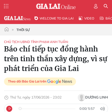
WELCOME TO GIA LAI
VIDEO
BÁ
THỜI SỰ
CHỦ TỊCH UBND TỈNH PHẠM ANH TUẤN:
Báo chí tiếp tục đồng hành
trên tinh thần xây dựng, vì sự
phát triển của Gia Lai
Theo dõi Báo Gia Lai trên
Thứ Tư, ngày 17/06/2026 - 23:02
DƯƠNG LINH
0:00
/
5:57