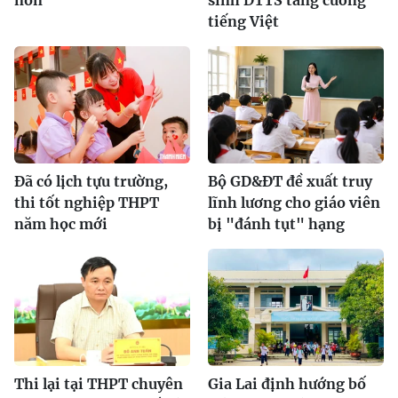
non
sinh DTTS tăng cường
tiếng Việt
Đã có lịch tựu trường,
Bộ GD&ĐT đề xuất truy
thi tốt nghiệp THPT
lĩnh lương cho giáo viên
năm học mới
bị "đánh tụt" hạng
Thi lại tại THPT chuyên
Gia Lai định hướng bố