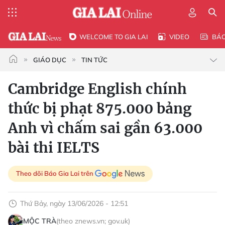
WELCOME TO GIA LAI
VIDEO
BÁ
GIÁO DỤC
TIN TỨC
Cambridge English chính
thức bị phạt 875.000 bảng
Anh vì chấm sai gần 63.000
bài thi IELTS
Theo dõi Báo Gia Lai trên
Thứ Bảy, ngày 13/06/2026 - 12:51
MỘC TRÀ
(theo znews.vn; gov.uk)