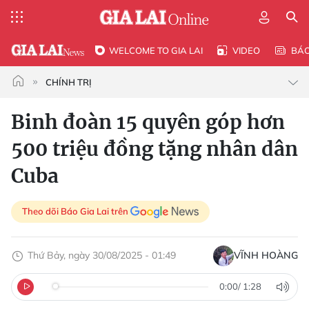
WELCOME TO GIA LAI
VIDEO
BÁ
CHÍNH TRỊ
Binh đoàn 15 quyên góp hơn
500 triệu đồng tặng nhân dân
Cuba
Theo dõi Báo Gia Lai trên
Thứ Bảy, ngày 30/08/2025 - 01:49
VĨNH HOÀNG
0:00
/
1:28