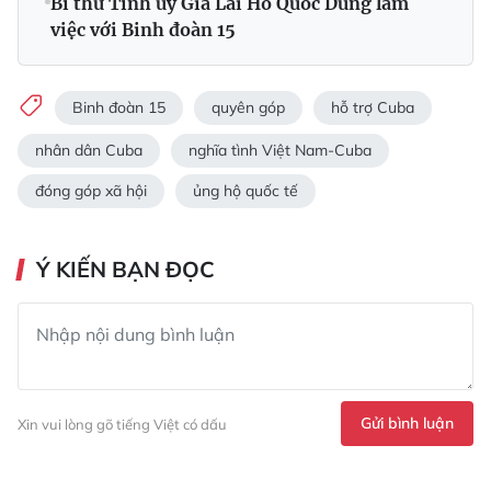
Bí thư Tỉnh ủy Gia Lai Hồ Quốc Dũng làm
việc với Binh đoàn 15
Binh đoàn 15
quyên góp
hỗ trợ Cuba
nhân dân Cuba
nghĩa tình Việt Nam-Cuba
đóng góp xã hội
ủng hộ quốc tế
Ý KIẾN BẠN ĐỌC
Gửi bình luận
Xin vui lòng gõ tiếng Việt có dấu