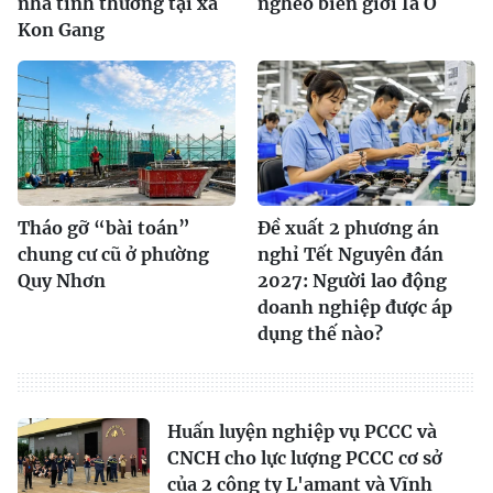
nhà tình thương tại xã
nghèo biên giới Ia O
Kon Gang
Tháo gỡ “bài toán”
Đề xuất 2 phương án
chung cư cũ ở phường
nghỉ Tết Nguyên đán
Quy Nhơn
2027: Người lao động
doanh nghiệp được áp
dụng thế nào?
Huấn luyện nghiệp vụ PCCC và
CNCH cho lực lượng PCCC cơ sở
của 2 công ty L'amant và Vĩnh