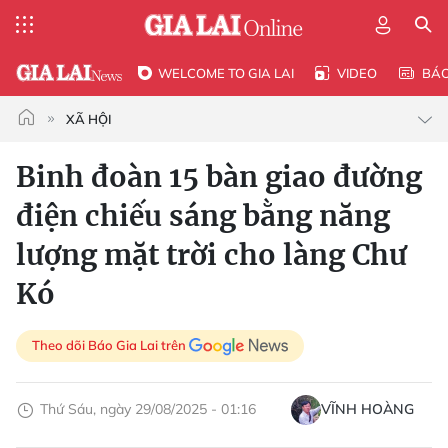
WELCOME TO GIA LAI
VIDEO
BÁ
XÃ HỘI
Binh đoàn 15 bàn giao đường
điện chiếu sáng bằng năng
lượng mặt trời cho làng Chư
Kó
Theo dõi Báo Gia Lai trên
Thứ Sáu, ngày 29/08/2025 - 01:16
VĨNH HOÀNG