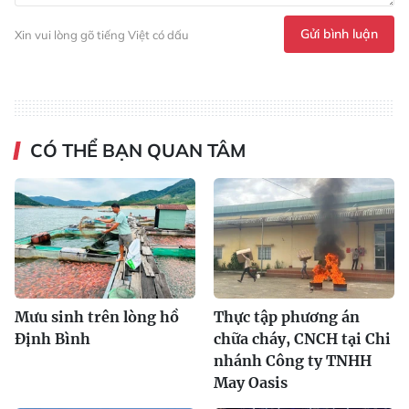
Gửi bình luận
Xin vui lòng gõ tiếng Việt có dấu
CÓ THỂ BẠN QUAN TÂM
Mưu sinh trên lòng hồ
Thực tập phương án
Định Bình
chữa cháy, CNCH tại Chi
nhánh Công ty TNHH
May Oasis