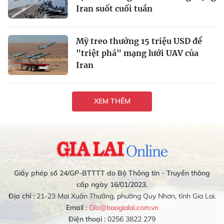
Iran suốt cuối tuần
Mỹ treo thưởng 15 triệu USD để
"triệt phá" mạng lưới UAV của
Iran
XEM THÊM
Giấy phép số 24/GP-BTTTT do Bộ Thông tin - Truyền thông
cấp ngày 16/01/2023.
Địa chỉ :
21-23 Mai Xuân Thưởng, phường Quy Nhơn, tỉnh Gia Lai.
Email :
Glo@baogialai.com.vn
Điện thoại :
0256 3822 279