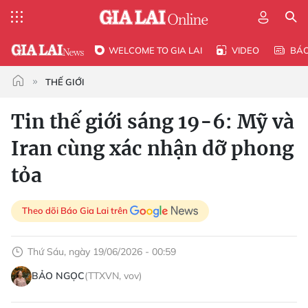
WELCOME TO GIA LAI
VIDEO
BÁ
THẾ GIỚI
Tin thế giới sáng 19-6: Mỹ và
Iran cùng xác nhận dỡ phong
tỏa
Theo dõi Báo Gia Lai trên
Thứ Sáu, ngày 19/06/2026 - 00:59
BẢO NGỌC
(TTXVN, vov)