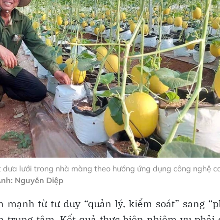
ất dưa lưới trong nhà màng theo hướng ứng dụng công nghệ c
nh: Nguyễn Diệp
 mạnh từ tư duy “quản lý, kiểm soát” sang “
àm trung tâm. Kết quả thực hiện nhiệm vụ phải