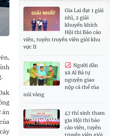
Gia Lai đạt 1 giải
nhì, 2 giải
khuyến khích
Hội thi Báo cáo
viên, tuyên truyền viên giỏi khu
vực II
ên,
Người dân
tỉnh
xã Al Bá tự
.
nguyện giao
nộp cá thể rùa
 Đak
núi vàng
ông
ự án
47 thí sinh tham
gia Hội thi báo
của
cáo viên, tuyên
cây
truyền viên giỏi