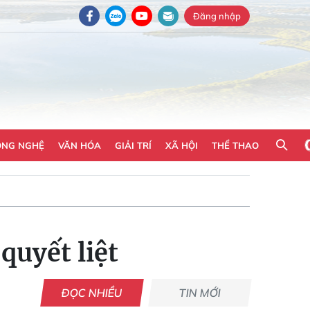
Đăng nhập
ÔNG NGHỆ
VĂN HÓA
GIẢI TRÍ
XÃ HỘI
THỂ THAO
quyết liệt
ĐỌC NHIỀU
TIN MỚI