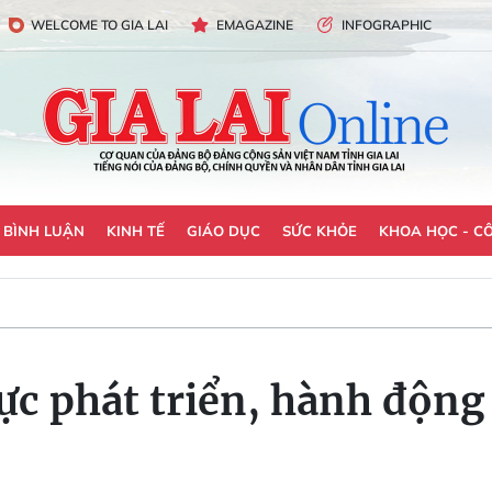
WELCOME TO GIA LAI
EMAGAZINE
INFOGRAPHIC
- BÌNH LUẬN
KINH TẾ
GIÁO DỤC
SỨC KHỎE
KHOA HỌC - C
ực phát triển, hành động 