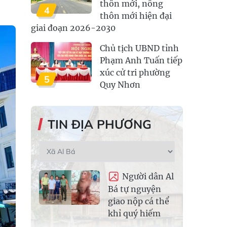
thôn mới, nông
4
thôn mới hiện đại
giai đoạn 2026-2030
Chủ tịch UBND tỉnh
Phạm Anh Tuấn tiếp
xúc cử tri phường
5
Quy Nhơn
TIN ĐỊA PHƯƠNG
Người dân Al
Bá tự nguyện
giao nộp cá thể
khỉ quý hiếm