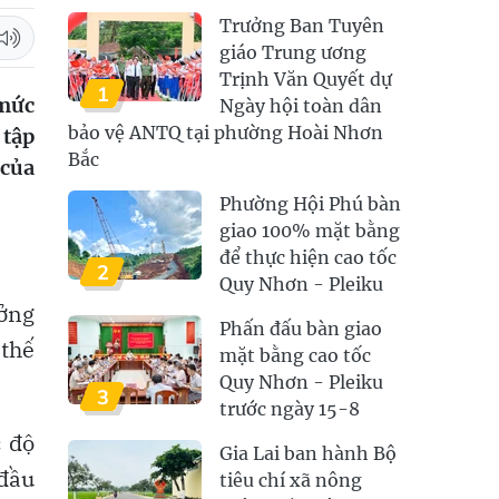
Trưởng Ban Tuyên
giáo Trung ương
Trịnh Văn Quyết dự
1
 mức
Ngày hội toàn dân
bảo vệ ANTQ tại phường Hoài Nhơn
 tập
Bắc
 của
Phường Hội Phú bàn
giao 100% mặt bằng
để thực hiện cao tốc
2
Quy Nhơn - Pleiku
ưởng
Phấn đấu bàn giao
 thế
mặt bằng cao tốc
Quy Nhơn - Pleiku
3
trước ngày 15-8
c độ
Gia Lai ban hành Bộ
 đầu
tiêu chí xã nông