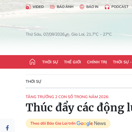
VIDEO
BÁO ẢNH
BÁO IN
PODCAST
Gia Lai, 21.7°C - 27°C
Thứ Sáu, 07/08/2026
THỜI SỰ
THẾ GIỚI
CHÍNH TRỊ
THỜI SỰ 
THỜI SỰ
TĂNG TRƯỞNG 2 CON SỐ TRONG NĂM 2026:
Thúc đẩy các động l
Theo dõi Báo Gia Lai trên