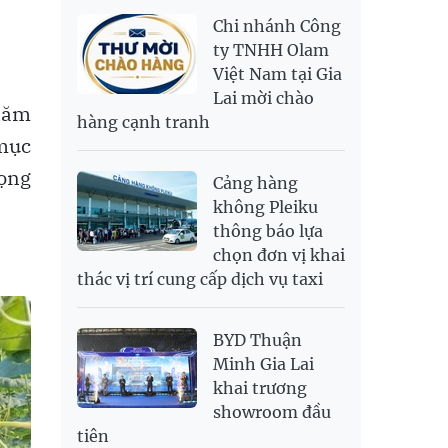
NOK
2,697.17
2,811.55
Chi nhánh Công
PNJ
138,500,000
142,200,000
RUB
304.3
336.84
ty TNHH Olam
Việt Nam tại Gia
SAR
6,945.42
7,244.36
Lai mời chào
SEK
2,702.79
2,817.41
 năm
hàng cạnh tranh
SGD
19,916.94
20,118.12
20,804.08
mục
THB
698.84
776.49
809.42
rọng
Cảng hàng
USD
26,000
26,030
26,410
không Pleiku
thông báo lựa
chọn đơn vị khai
thác vị trí cung cấp dịch vụ taxi
BYD Thuận
Minh Gia Lai
khai trương
showroom đầu
tiên