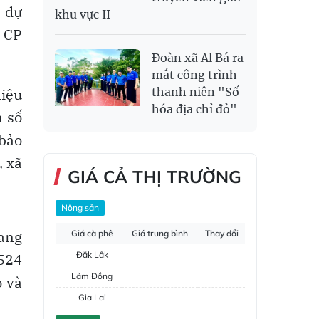
; dự
khu vực II
y CP
Đoàn xã Al Bá ra
mắt công trình
liệu
thanh niên "Số
hóa địa chỉ đỏ"
n số
 bảo
, xã
GIÁ CẢ THỊ TRƯỜNG
Nông sản
Lang
Giá cà phê
Giá trung bình
Thay đổi
Đắk Lắk
 524
Lâm Đồng
ò và
Gia Lai
Đắk Nông