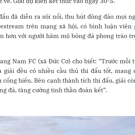
t về. Giải dự kiến kết thúc vào ngày 30-5.
đấu đã diễn ra sôi nổi, thu hút đông đảo mọi n
ivestream trên mạng xã hội, có bình luận viên
ần hơn với người hâm mộ bóng đá phong trào t
ang Nam FC (xã Đức Cơ) cho biết: “Trước mỗi 
ia giải đều có nhiều cầu thủ thi đấu tốt, mang
 cống hiến. Bên cạnh thành tích thi đấu, giải cò
g đá, tăng cường tinh thần đoàn kết”.