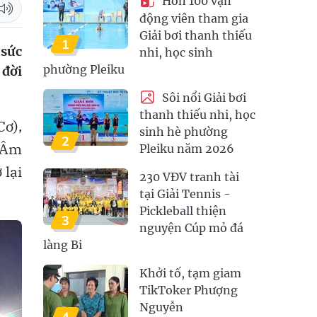
Hơn 100 vận
động viên tham gia
Giải bơi thanh thiếu
1
 sức
nhi, học sinh
phường Pleiku
 đời
Sôi nổi Giải bơi
thanh thiếu nhi, học
ơ),
sinh hè phường
2
h Âm
Pleiku năm 2026
 lại
230 VĐV tranh tài
tại Giải Tennis -
Pickleball thiện
3
nguyện Cúp mỏ đá
làng Bi
Khởi tố, tạm giam
TikToker Phượng
Nguyễn
4