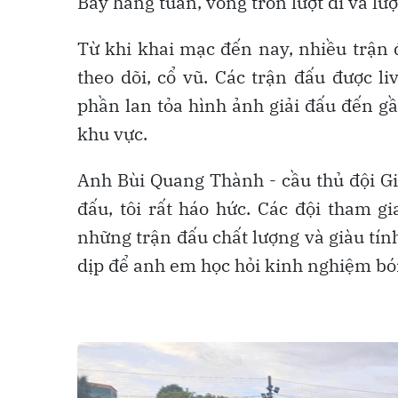
Bảy hằng tuần, vòng tròn lượt đi và lượ
Từ khi khai mạc đến nay, nhiều trận 
theo dõi, cổ vũ. Các trận đấu được l
phần lan tỏa hình ảnh giải đấu đến g
khu vực.
Anh Bùi Quang Thành - cầu thủ đội Gi
đấu, tôi rất háo hức. Các đội tham g
những trận đấu chất lượng và giàu tính
dịp để anh em học hỏi kinh nghiệm bón