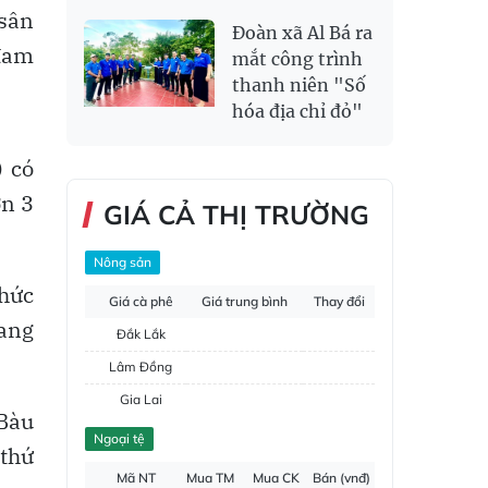
 sân
Đoàn xã Al Bá ra
 đam
mắt công trình
thanh niên "Số
hóa địa chỉ đỏ"
 có
ơn 3
GIÁ CẢ THỊ TRƯỜNG
Nông sản
chức
Giá cà phê
Giá trung bình
Thay đổi
iang
Đắk Lắk
Lâm Đồng
Gia Lai
 Bàu
Đắk Nông
Ngoại tệ
 thứ
Hồ tiêu
Mã NT
Mua TM
Mua CK
Bán (vnđ)