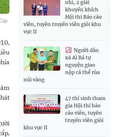
nhì, 2 giải
khuyến khích
Hội thi Báo cáo
 Cúp
viên, tuyên truyền viên giỏi khu
vực II
10,
Người dân
hiều
xã Al Bá tự
phía
nguyện giao
nộp cá thể rùa
núi vàng
 Năm
phát
47 thí sinh tham
gia Hội thi báo
cáo viên, tuyên
truyền viên giỏi
gười
khu vực II
cấp,