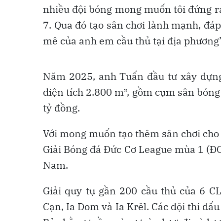
nhiều đội bóng mong muốn tôi đứng ra
7. Qua đó tạo sân chơi lành mạnh, đá
mê của anh em cầu thủ tại địa phương”
Năm 2025, anh Tuấn đầu tư xây dựng
diện tích 2.800 m², gồm cụm sân bóng 
tỷ đồng.
Với mong muốn tạo thêm sân chơi cho 
Giải Bóng đá Đức Cơ League mùa 1 (ĐC
Nam.
Giải quy tụ gần 200 cầu thủ của 6 CL
Cạn, Ia Dom và Ia Krêl. Các đội thi đấu