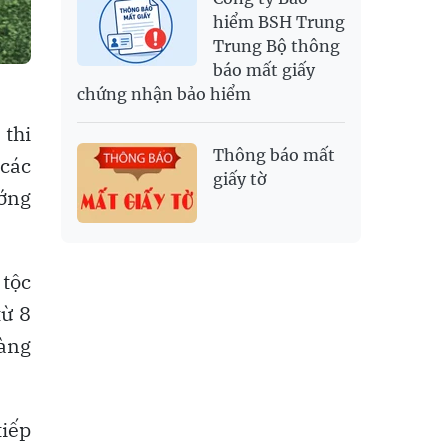
hiểm BSH Trung
Trung Bộ thông
báo mất giấy
chứng nhận bảo hiểm
 thi
Thông báo mất
 các
giấy tờ
ướng
 tộc
từ 8
Làng
tiếp