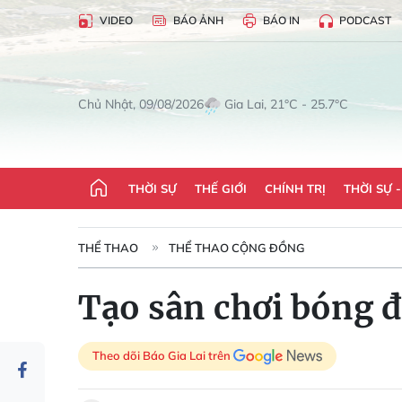
VIDEO
BÁO ẢNH
BÁO IN
PODCAST
Gia Lai, 21°C - 25.7°C
Chủ Nhật, 09/08/2026
THỜI SỰ
THẾ GIỚI
CHÍNH TRỊ
THỜI SỰ 
THỂ THAO
THỂ THAO CỘNG ĐỒNG
Tạo sân chơi bóng đ
Theo dõi Báo Gia Lai trên