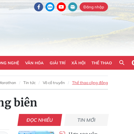
Đăng nhập
ÔNG NGHỆ
VĂN HÓA
GIẢI TRÍ
XÃ HỘI
THỂ THAO
Marathon
Tin tức
Võ cổ truyền
Thể thao cộng đồng
ng biên
ĐỌC NHIỀU
TIN MỚI