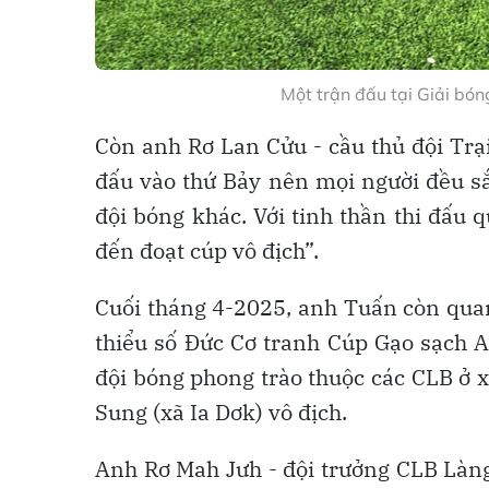
Một trận đấu tại Giải bó
Còn anh Rơ Lan Cửu - cầu thủ đội Trại
đấu vào thứ Bảy nên mọi người đều sắp
đội bóng khác. Với tinh thần thi đấu 
đến đoạt cúp vô địch”.
Cuối tháng 4-2025, anh Tuấn còn quan
thiểu số Đức Cơ tranh Cúp Gạo sạch A
đội bóng phong trào thuộc các CLB ở x
Sung (xã Ia Dơk) vô địch.
Anh Rơ Mah Jưh - đội trưởng CLB Làng S