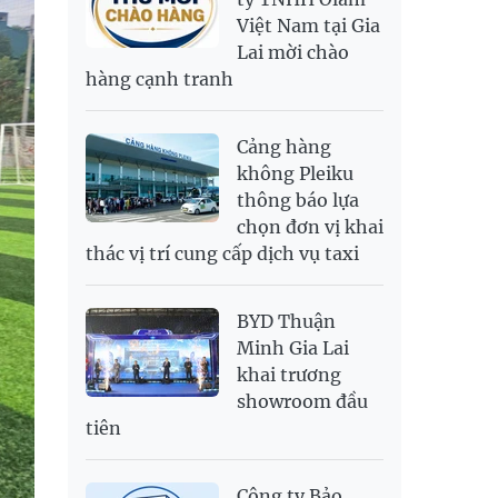
Việt Nam tại Gia
SAR
6,945.42
7,244.36
Lai mời chào
SEK
2,702.79
2,817.41
hàng cạnh tranh
SGD
19,916.94
20,118.12
20,804.08
THB
698.84
776.49
809.42
Cảng hàng
USD
26,000
26,030
26,410
không Pleiku
thông báo lựa
chọn đơn vị khai
thác vị trí cung cấp dịch vụ taxi
BYD Thuận
Minh Gia Lai
khai trương
showroom đầu
tiên
Công ty Bảo