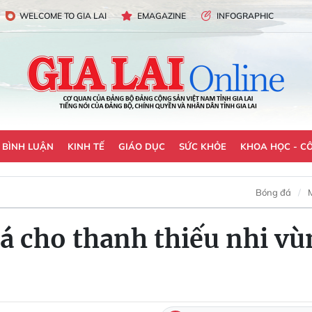
WELCOME TO GIA LAI
EMAGAZINE
INFOGRAPHIC
- BÌNH LUẬN
KINH TẾ
GIÁO DỤC
SỨC KHỎE
KHOA HỌC - C
Bóng đá
á cho thanh thiếu nhi vù