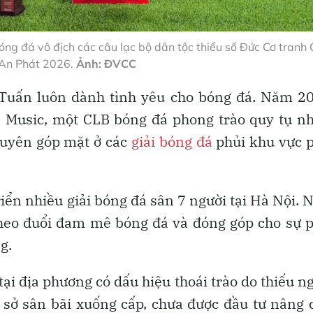
óng đá vô địch các câu lạc bộ dân tộc thiểu số Đức Cơ tranh
An Phát 2026.
Ảnh: ĐVCC
 Tuấn luôn dành tình yêu cho bóng đá. Năm 20
C Music, một CLB bóng đá phong trào quy tụ n
xuyên góp mặt ở các
giải bóng đá
phủi khu vực 
riển nhiều giải bóng đá sân 7 người tại Hà Nội.
 theo đuổi đam mê bóng đá và đóng góp cho sự 
g.
ại địa phương có dấu hiệu thoái trào do thiếu n
ơ sở sân bãi xuống cấp, chưa được đầu tư nâng 