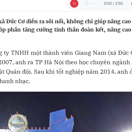
0:00
/
3:50
xã Đức Cơ diễn ra sôi nổi, không chỉ giúp nâng cao
óp phần tăng cường tinh thần đoàn kết, nâng cao
 ty TNHH một thành viên Giang Nam (xã Đức C
m 2007, anh ra TP Hà Nội theo học chuyên ngàn
t Quân đội. Sau khi tốt nghiệp năm 2014, anh ở
 thanh nhạc.