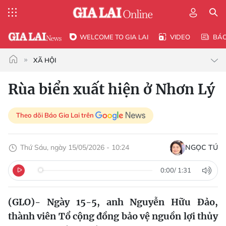
WELCOME TO GIA LAI
VIDEO
BÁ
XÃ HỘI
Rùa biển xuất hiện ở Nhơn Lý
Theo dõi Báo Gia Lai trên
Thứ Sáu, ngày 15/05/2026 - 10:24
NGỌC TÚ
0:00
/
1:31
(GLO)- Ngày 15-5, anh Nguyễn Hữu Đảo,
thành viên Tổ cộng đồng bảo vệ nguồn lợi thủy