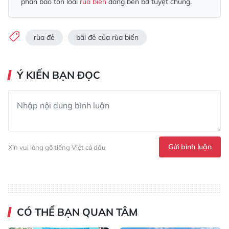
phần bảo tồn loài
rùa biển
đang bên bờ tuyệt chủng.
rùa đẻ
bãi đẻ của rùa biển
Ý KIẾN BẠN ĐỌC
Gửi bình luận
Xin vui lòng gõ tiếng Việt có dấu
CÓ THỂ BẠN QUAN TÂM