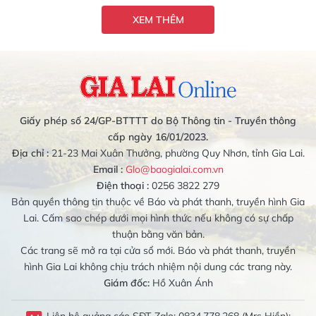
XEM THÊM
Giấy phép số 24/GP-BTTTT do Bộ Thông tin - Truyền thông
cấp ngày 16/01/2023.
Địa chỉ :
21-23 Mai Xuân Thưởng, phường Quy Nhơn, tỉnh Gia Lai.
Email :
Glo@baogialai.com.vn
Điện thoại :
0256 3822 279
Bản quyền thông tin thuộc về Báo và phát thanh, truyền hình Gia
Lai. Cấm sao chép dưới mọi hình thức nếu không có sự chấp
thuận bằng văn bản.
Các trang sẽ mở ra tại cửa sổ mới. Báo và phát thanh, truyền
hình Gia Lai không chịu trách nhiệm nội dung các trang này.
Giám đốc:
Hồ Xuân Ánh
Liên hệ quảng cáo SĐT-Zalo: 0834.778.268 (Mrs Hiền);