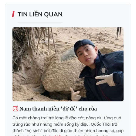
TIN LIÊN QUAN
Nam thanh niên 'đỡ đẻ' cho rùa
Có một chàng trai trẻ lặng lẽ đào cát, nâng niu từng quả
trứng rùa như những mầm sống kỳ diệu. Quốc Thái trở
thành “hộ sinh” bất đắc dĩ giữa thiên nhiên hoang sơ, góp