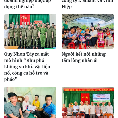
doanh nghiệp được áp
công ty L'amant và Vĩnh
dụng thế nào?
Hiệp
Quy Nhơn Tây ra mắt
Người kết nối những
mô hình “Khu phố
tấm lòng nhân ái
không vũ khí, vật liệu
nổ, công cụ hỗ trợ và
pháo”