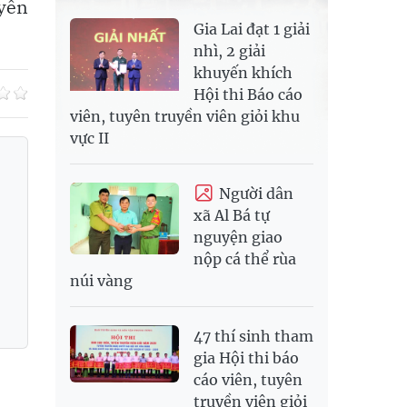
uyền
Gia Lai đạt 1 giải
nhì, 2 giải
khuyến khích
Hội thi Báo cáo
viên, tuyên truyền viên giỏi khu
vực II
Người dân
xã Al Bá tự
nguyện giao
nộp cá thể rùa
núi vàng
47 thí sinh tham
gia Hội thi báo
cáo viên, tuyên
truyền viên giỏi