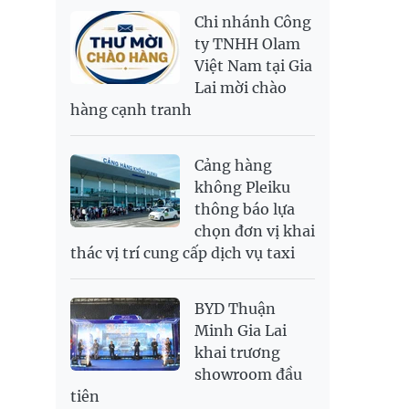
NOK
2,697.17
2,811.55
Chi nhánh Công
PNJ
138,500,000
142,200,000
RUB
304.3
336.84
ty TNHH Olam
Việt Nam tại Gia
SAR
6,945.42
7,244.36
Lai mời chào
SEK
2,702.79
2,817.41
hàng cạnh tranh
SGD
19,916.94
20,118.12
20,804.08
THB
698.84
776.49
809.42
Cảng hàng
USD
26,000
26,030
26,410
không Pleiku
thông báo lựa
chọn đơn vị khai
thác vị trí cung cấp dịch vụ taxi
BYD Thuận
Minh Gia Lai
khai trương
showroom đầu
tiên