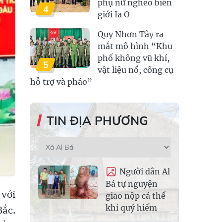
phụ nữ nghèo biên
4
giới Ia O
Quy Nhơn Tây ra
mắt mô hình “Khu
phố không vũ khí,
5
vật liệu nổ, công cụ
hỗ trợ và pháo”
TIN ĐỊA PHƯƠNG
Người dân Al
Bá tự nguyện
 với
giao nộp cá thể
khỉ quý hiếm
Bắc.