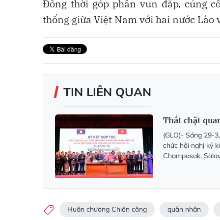
Đồng thời góp phần vun đắp, củng cố
thống giữa Việt Nam với hai nước Lào
TIN LIÊN QUAN
Thắt chặt quan
(GLO)- Sáng 29-3,
chức hội nghị ký 
Champasak, Salav
Huân chương Chiến công
quân nhân