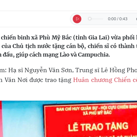
0:00
/
0:43
chiến binh xã Phù Mỹ Bắc (tỉnh Gia Lai) vừa phối
của Chủ tịch nước tặng cán bộ, chiến sĩ có thành 
ến đấu, giúp cách mạng Lào và Campuchia.
gồm: Hạ sĩ Nguyễn Văn Sơn, Trung sĩ Lê Hồng Ph
h Văn Nơi được trao tặng
Huân chương Chiến c