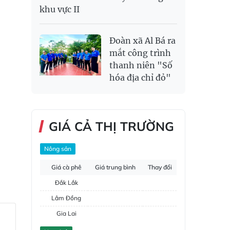
khu vực II
Đoàn xã Al Bá ra
mắt công trình
thanh niên "Số
hóa địa chỉ đỏ"
GIÁ CẢ THỊ TRƯỜNG
Nông sản
Giá cà phê
Giá trung bình
Thay đổi
Đắk Lắk
Lâm Đồng
Gia Lai
Đắk Nông