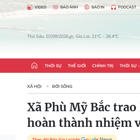
VIDEO
BÁO ẢNH
BÁO IN
PODCAST
Gia Lai, 21°C - 26.4°C
Thứ Sáu, 07/08/2026
THỜI SỰ
THẾ GIỚI
CHÍNH TRỊ
THỜI SỰ 
XÃ HỘI
ĐỜI SỐNG
Xã Phù Mỹ Bắc trao
hoàn thành nhiệm v
Theo dõi Báo Gia Lai trên