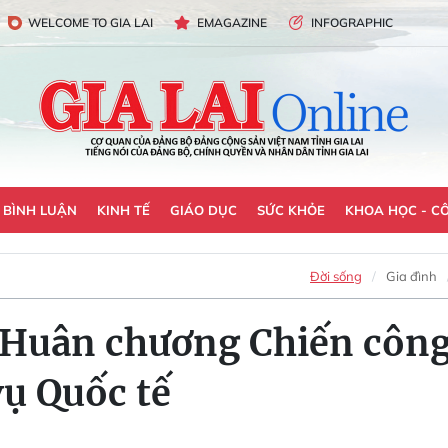
WELCOME TO GIA LAI
EMAGAZINE
INFOGRAPHIC
- BÌNH LUẬN
KINH TẾ
GIÁO DỤC
SỨC KHỎE
KHOA HỌC - C
Đời sống
Gia đình
 Huân chương Chiến côn
ụ Quốc tế