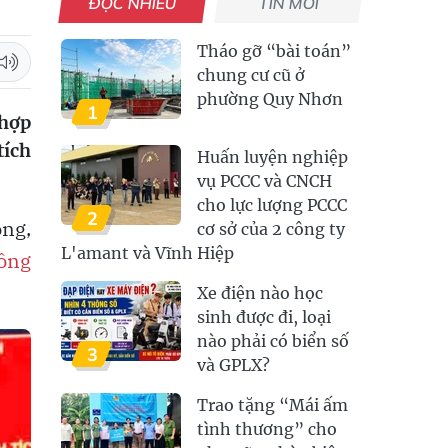
ĐỌC NHIỀU
TIN MỚI
Tháo gỡ “bài toán”
chung cư cũ ở
phường Quy Nhơn
1
 hợp
tích
Huấn luyện nghiệp
vụ PCCC và CNCH
cho lực lượng PCCC
2
ong,
cơ sở của 2 công ty
L'amant và Vĩnh Hiệp
ông
Xe điện nào học
sinh được đi, loại
nào phải có biển số
3
và GPLX?
Trao tặng “Mái ấm
tình thương” cho