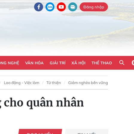
Đăng nhập
ÔNG NGHỆ
VĂN HÓA
GIẢI TRÍ
XÃ HỘI
THỂ THAO
Lao động - Việc làm
Từ thiện
Giảm nghèo bền vững
g cho quân nhân