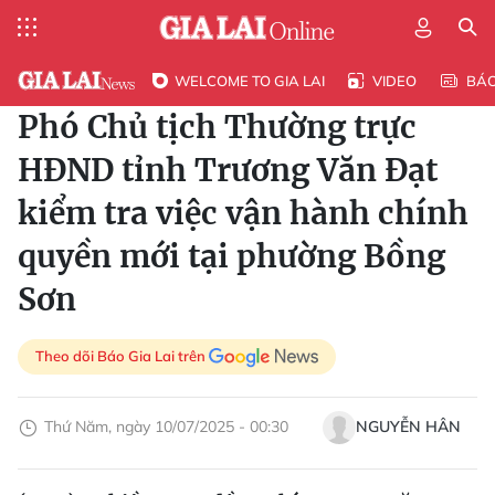
WELCOME TO GIA LAI
VIDEO
BÁ
Phó Chủ tịch Thường trực
HĐND tỉnh Trương Văn Đạt
kiểm tra việc vận hành chính
quyền mới tại phường Bồng
Sơn
Theo dõi Báo Gia Lai trên
Thứ Năm, ngày 10/07/2025 - 00:30
NGUYỄN HÂN