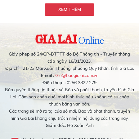
XEM THÊM
Giấy phép số 24/GP-BTTTT do Bộ Thông tin - Truyền thông
cấp ngày 16/01/2023.
Địa chỉ :
21-23 Mai Xuân Thưởng, phường Quy Nhơn, tỉnh Gia Lai.
Email :
Glo@baogialai.com.vn
Điện thoại :
0256 3822 279
Bản quyền thông tin thuộc về Báo và phát thanh, truyền hình Gia
Lai. Cấm sao chép dưới mọi hình thức nếu không có sự chấp
thuận bằng văn bản.
Các trang sẽ mở ra tại cửa sổ mới. Báo và phát thanh, truyền
hình Gia Lai không chịu trách nhiệm nội dung các trang này.
Giám đốc:
Hồ Xuân Ánh