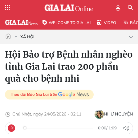
WELCOME TO GIA LAI
VIDEO
BÁ
XÃ HỘI
Hội Bảo trợ Bệnh nhân nghèo
tỉnh Gia Lai trao 200 phần
quà cho bệnh nhi
Theo dõi Báo Gia Lai trên
Chủ Nhật, ngày 24/05/2026 - 02:11
NHƯ NGUYỆN
0:00
/
1:09