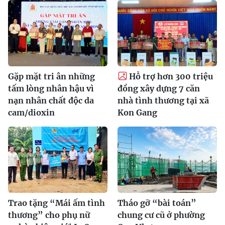
Gặp mặt tri ân những
Hỗ trợ hơn 300 triệu
tấm lòng nhân hậu vì
đồng xây dựng 7 căn
nạn nhân chất độc da
nhà tình thương tại xã
cam/dioxin
Kon Gang
Trao tặng “Mái ấm tình
Tháo gỡ “bài toán”
thương” cho phụ nữ
chung cư cũ ở phường