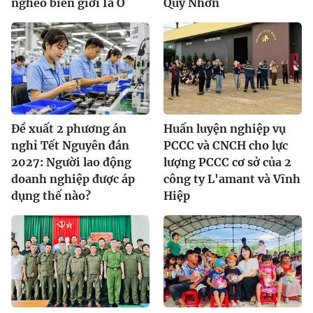
nghèo biên giới Ia O
Quy Nhơn
Đề xuất 2 phương án
Huấn luyện nghiệp vụ
nghỉ Tết Nguyên đán
PCCC và CNCH cho lực
2027: Người lao động
lượng PCCC cơ sở của 2
doanh nghiệp được áp
công ty L'amant và Vĩnh
dụng thế nào?
Hiệp