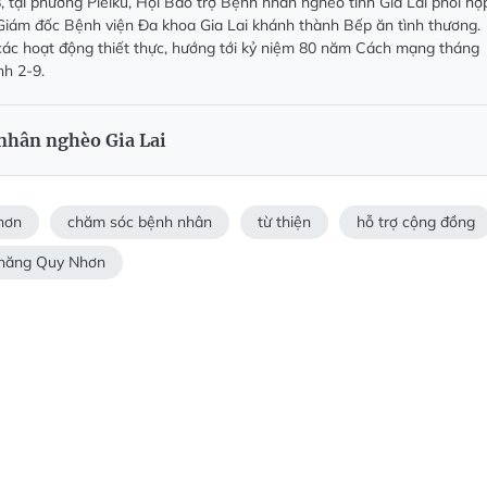
, tại phường Pleiku, Hội Bảo trợ Bệnh nhân nghèo tỉnh Gia Lai phối hợ
Giám đốc Bệnh viện Đa khoa Gia Lai khánh thành Bếp ăn tình thương.
các hoạt động thiết thực, hướng tới kỷ niệm 80 năm Cách mạng tháng
h 2-9.
nhân nghèo Gia Lai
hơn
chăm sóc bệnh nhân
từ thiện
hỗ trợ cộng đồng
c năng Quy Nhơn