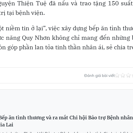
guyện Thiện Tuệ đã nấu và trao tặng 150 suất
ị tại bệnh viện.
ột niềm tin ở lại”, việc xây dựng bếp ăn tình th
hức năng Quy Nhơn không chỉ mang đến những 
 góp phần lan tỏa tinh thần nhân ái, sẻ chia t
Đánh giá bài viết
ếp ăn tình thương và ra mắt Chi hội Bảo trợ Bệnh nhân
ia Lai