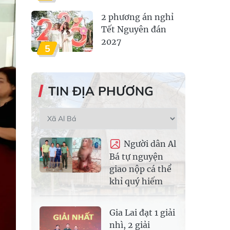
2 phương án nghỉ
Tết Nguyên đán
2027
5
TIN ĐỊA PHƯƠNG
Người dân Al
Bá tự nguyện
giao nộp cá thể
khỉ quý hiếm
Gia Lai đạt 1 giải
nhì, 2 giải