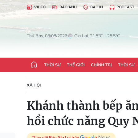
VIDEO
BÁO ẢNH
BÁO IN
PODCAST
Gia Lai, 21.5°C - 25.5°C
Thứ Bảy, 08/08/2026
THỜI SỰ
THẾ GIỚI
CHÍNH TRỊ
THỜI SỰ 
XÃ HỘI
Khánh thành bếp ăn
hồi chức năng Quy
Theo dõi Báo Gia Lai trên