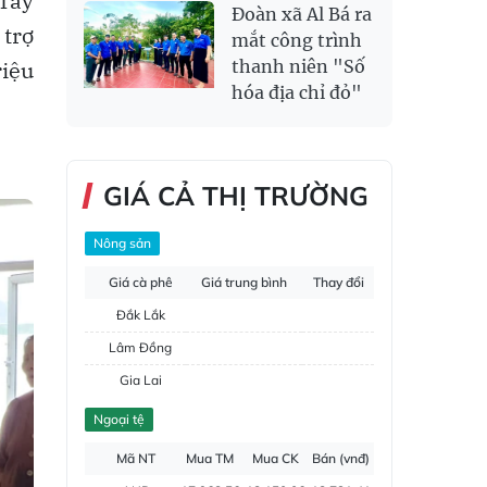
 Tay
Đoàn xã Al Bá ra
 trợ
mắt công trình
riệu
thanh niên "Số
hóa địa chỉ đỏ"
GIÁ CẢ THỊ TRƯỜNG
Nông sản
Giá cà phê
Giá trung bình
Thay đổi
Đắk Lắk
Lâm Đồng
Gia Lai
Đắk Nông
Ngoại tệ
Hồ tiêu
Mã NT
Mua TM
Mua CK
Bán (vnđ)