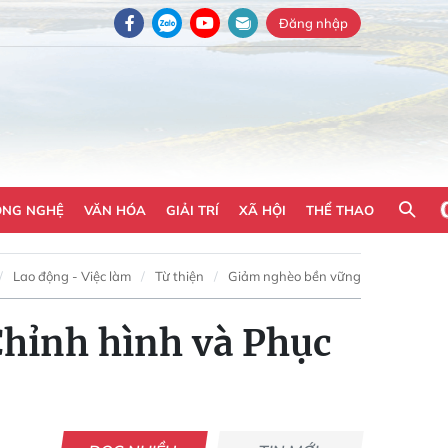
Đăng nhập
ÔNG NGHỆ
VĂN HÓA
GIẢI TRÍ
XÃ HỘI
THỂ THAO
Lao động - Việc làm
Từ thiện
Giảm nghèo bền vững
Chỉnh hình và Phục