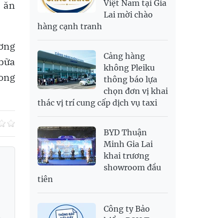
Việt Nam tại Gia
 ăn
SAR
6,945.42
7,244.36
Lai mời chào
SEK
2,702.79
2,817.41
hàng cạnh tranh
SGD
19,916.94
20,118.12
20,804.08
ương
THB
698.84
776.49
809.42
Cảng hàng
bữa
USD
26,000
26,030
26,410
không Pleiku
rong
thông báo lựa
chọn đơn vị khai
thác vị trí cung cấp dịch vụ taxi
BYD Thuận
Minh Gia Lai
khai trương
showroom đầu
tiên
Công ty Bảo