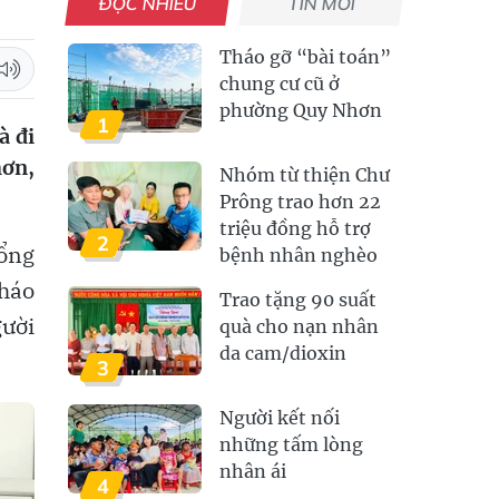
ĐỌC NHIỀU
TIN MỚI
Tháo gỡ “bài toán”
chung cư cũ ở
phường Quy Nhơn
1
à đi
hơn,
Nhóm từ thiện Chư
Prông trao hơn 22
triệu đồng hỗ trợ
2
tổng
bệnh nhân nghèo
cháo
Trao tặng 90 suất
gười
quà cho nạn nhân
da cam/dioxin
3
Người kết nối
những tấm lòng
nhân ái
4