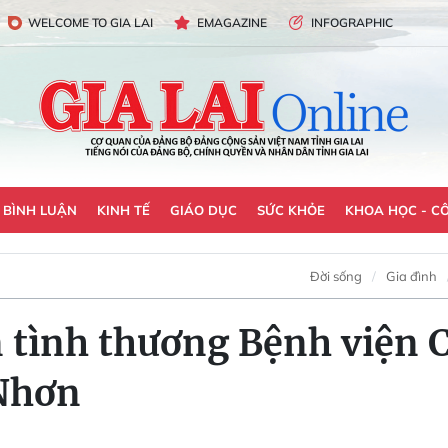
WELCOME TO GIA LAI
EMAGAZINE
INFOGRAPHIC
- BÌNH LUẬN
KINH TẾ
GIÁO DỤC
SỨC KHỎE
KHOA HỌC - C
Đời sống
Gia đình
 tình thương Bệnh viện 
 Nhơn