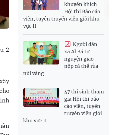
khuyến khích
Hội thi Báo cáo
viên, tuyên truyền viên giỏi khu
vực II
Người dân
ấu 2
xã Al Bá tự
nguyện giao
nộp cá thể rùa
núi vàng
 xây
 cho
47 thí sinh tham
gia Hội thi báo
rình
cáo viên, tuyên
truyền viên giỏi
khu vực II
Nhân