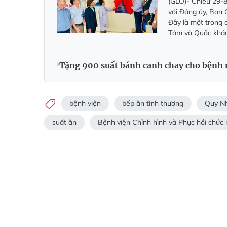
(GLO)- Chiều 29-8
với Đảng ủy, Ban 
Đây là một trong 
Tám và Quốc khán
Tặng 900 suất bánh canh chay cho bệnh 
bệnh viện
bếp ăn tình thương
Quy N
suất ăn
Bệnh viện Chỉnh hình và Phục hồi chứ