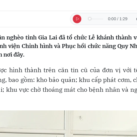
0:00
/
1:29
n nghèo tỉnh Gia Lai đã tổ chức Lễ khánh thành v
ệnh viện Chỉnh hình và Phục hồi chức năng Quy N
 nơi đây.
c hình thành trên căn tin cũ của đơn vị với 
ồng, bao gồm: kho bảo quản; khu cấp phát cơm, 
 rãi; khu vực chờ thoáng mát cho bệnh nhân và n