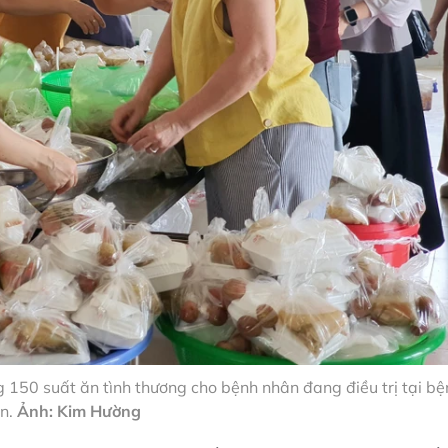
 150 suất ăn tình thương cho bệnh nhân đang điều trị tại bệ
ện.
Ảnh: Kim Hường