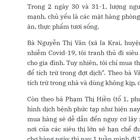
Trong 2 ngày 30 và 31-1, lượng ngư
mạnh, chủ yếu là các mặt hàng phòng
ăn, thực phẩm tươi sống.
Bà Nguyễn Thị Vân (xã Ia Krai, huyện
nhiễm Covid-19, tôi tranh thủ đi siê
cho gia đình. Tuy nhiên, tôi chỉ mua t
để tích trữ trong đợt dịch”. Theo bà 
tích trữ trong nhà và dùng không kịp,
Còn theo bà Phạm Thị Hiền (tổ 1, phư
hình dịch bệnh phức tạp như hiện nay
mua hàng sẽ dễ dẫn đến nguy cơ lây n
nơi của các siêu thị lớn sẽ hạn chế đ
chợ hàng ngày thì nay 1 tuần mình đi 2