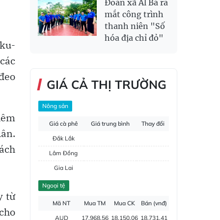
Đoàn xã Al Bá ra
mắt công trình
thanh niên "Số
hóa địa chỉ đỏ"
iku-
 các
 đeo
GIÁ CẢ THỊ TRƯỜNG
Nông sản
thêm
Giá cà phê
Giá trung bình
Thay đổi
dân.
Đắk Lắk
hách
Lâm Đồng
Gia Lai
Đắk Nông
Ngoại tệ
y từ
Hồ tiêu
Mã NT
Mua TM
Mua CK
Bán (vnđ)
 cho
AUD
17,968.56
18,150.06
18,731.41