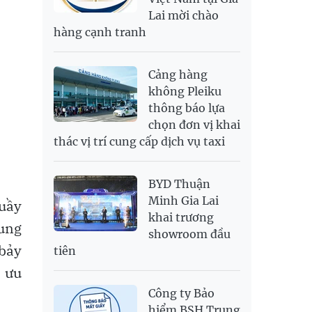
Lai mời chào
SEK
2,702.79
2,817.41
hàng cạnh tranh
SGD
19,916.94
20,118.12
20,804.08
THB
698.84
776.49
809.42
Cảng hàng
USD
26,000
26,030
26,410
không Pleiku
thông báo lựa
chọn đơn vị khai
thác vị trí cung cấp dịch vụ taxi
BYD Thuận
Minh Gia Lai
quầy
khai trương
rung
showroom đầu
 bảy
tiên
n ưu
Công ty Bảo
hiểm BSH Trung