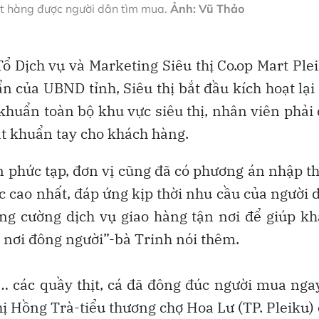
t hàng được người dân tìm mua.
Ảnh: Vũ Thảo
ổ Dịch vụ và Marketing Siêu thị Co.op Mart Ple
n của UBND tỉnh, Siêu thị bắt đầu kích hoạt lại
khuẩn toàn bộ khu vực siêu thị, nhân viên phải
át khuẩn tay cho khách hàng.
n phức tạp, đơn vị cũng đã có phương án nhập 
 cao nhất, đáp ứng kịp thời nhu cầu của người 
tăng cường dịch vụ giao hàng tận nơi để giúp k
úc nơi đông người”-bà Trinh nói thêm.
… các quầy thịt, cá đã đông đúc người mua nga
ị Hồng Trà-tiểu thương chợ Hoa Lư (TP. Pleiku)