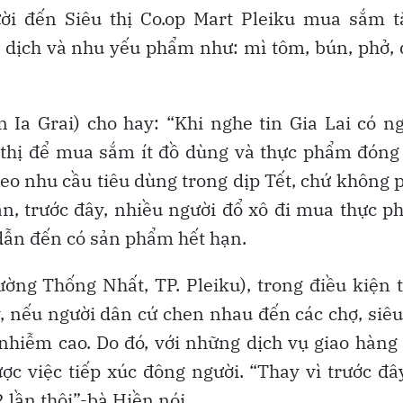
ời đến Siêu thị Co.op Mart Pleiku mua sắm t
 dịch và nhu yếu phẩm như: mì tôm, bún, phở,
 Ia Grai) cho hay: “Khi nghe tin Gia Lai có n
u thị để mua sắm ít đồ dùng và thực phẩm đóng
heo nhu cầu tiêu dùng trong dịp Tết, chứ không 
Vân, trước đây, nhiều người đổ xô đi mua thực 
 dẫn đến có sản phẩm hết hạn.
ờng Thống Nhất, TP. Pleiku), trong điều kiện 
, nếu người dân cứ chen nhau đến các chợ, siêu
hiễm cao. Do đó, với những dịch vụ giao hàng
ược việc tiếp xúc đông người. “Thay vì trước đâ
 lần thôi”-bà Hiền nói.