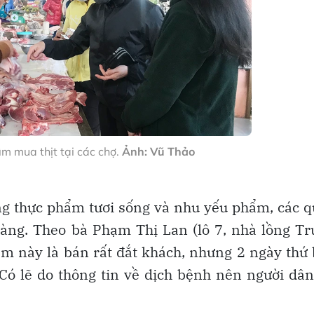
m mua thịt tại các chợ.
Ảnh: Vũ Thảo
ng thực phẩm tươi sống và nhu yếu phẩm, các 
àng. Theo bà Phạm Thị Lan (lô 7, nhà lồng T
iểm này là bán rất đắt khách, nhưng 2 ngày thứ
 Có lẽ do thông tin về dịch bệnh nên người dâ