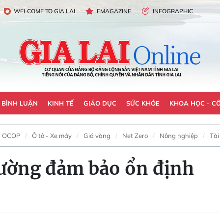
WELCOME TO GIA LAI
EMAGAZINE
INFOGRAPHIC
- BÌNH LUẬN
KINH TẾ
GIÁO DỤC
SỨC KHỎE
KHOA HỌC - C
OCOP
Ô tô - Xe máy
Giá vàng
Net Zero
Nông nghiệp
Tài
trường đảm bảo ổn định