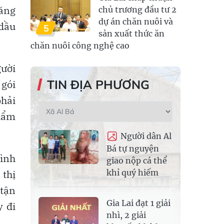
ăng
chủ trương đầu tư 2
dự án chăn nuôi và
 dầu
5
sản xuất thức ăn
chăn nuôi công nghệ cao
gười
TIN ĐỊA PHƯƠNG
 gói
phải
phẩm
Người dân Al
Bá tự nguyện
tình
giao nộp cá thể
khỉ quý hiếm
 thị
 tận
Gia Lai đạt 1 giải
y đi
nhì, 2 giải