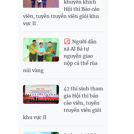
khuyến khích
Hội thi Báo cáo
viên, tuyên truyền viên giỏi khu
vực II
Người dân
xã Al Bá tự
nguyện giao
nộp cá thể rùa
núi vàng
47 thí sinh tham
gia Hội thi báo
cáo viên, tuyên
truyền viên giỏi
khu vực II