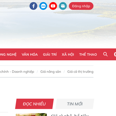
Đăng nhập
ÔNG NGHỆ
VĂN HÓA
GIẢI TRÍ
XÃ HỘI
THỂ THAO
 chính - Doanh nghiệp
Giá nông sản
Giá cả thị trường
ĐỌC NHIỀU
TIN MỚI