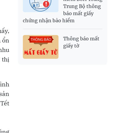
Trung Bộ thông
báo mất giấy
chứng nhận bảo hiểm
hấy,
Thông báo mất
h ổn
giấy tờ
 nhu
 thị
bình
 sản
Tết
iêng