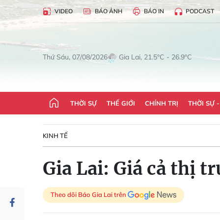
VIDEO
BÁO ẢNH
BÁO IN
PODCAST
Gia Lai, 21.5°C - 26.9°C
Thứ Sáu, 07/08/2026
THỜI SỰ
THẾ GIỚI
CHÍNH TRỊ
THỜI SỰ 
KINH TẾ
Gia Lai: Giá cả thị 
Theo dõi Báo Gia Lai trên